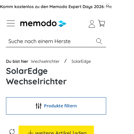
vigation der B2B-Plattform springen
Komm kostenlos zu den Memodo Expert Days 2026:
Messe mit über
% Sale
Module
Wechselrichter
Du bist hier
Wechselrichter
SolarEdge
SolarEdge
Wechselrichter
Produkte filtern
weitere Artikel laden