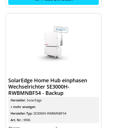
SolarEdge Home Hub einphasen
Wechselrichter SE3000H-
RWBMNBF54 - Backup
Hersteller:
SolarEdge
+ mehr anzeigen
Hersteller-Typ:
SE3000H-RWBMNBF54
Art. Nr.:
9906
Phasen:
1