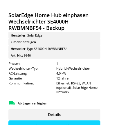
SolarEdge Home Hub einphasen
Wechselrichter SE4000H-
RWBMNBF54 - Backup
Hersteller:
SolarEdge
+ mehr anzeigen
Hersteller-Typ:
SE4000H-RWBMNBF54
Art. Nr.:
9946
Phasen:
1
Wechselrichter-Typ:
Hybrid-Wechselrichter
AC-Leistung:
4,0 kW
Garantie:
12 Jahre
Kommunikation:
Ethernet, RS485, WLAN
(optional), SolarEdge Home
Network
Ab Lager verfügbar
Details
für Preise anmelden