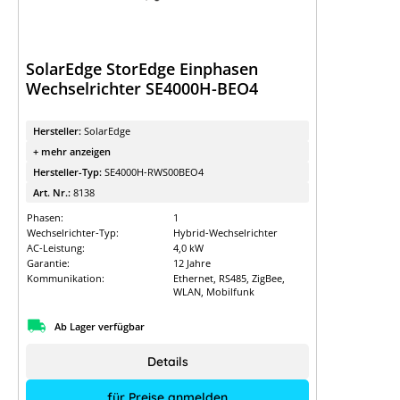
SolarEdge StorEdge Einphasen
Wechselrichter SE4000H-BEO4
Hersteller:
SolarEdge
+ mehr anzeigen
Hersteller-Typ:
SE4000H-RWS00BEO4
Art. Nr.:
8138
Phasen:
1
Wechselrichter-Typ:
Hybrid-Wechselrichter
AC-Leistung:
4,0 kW
Garantie:
12 Jahre
Kommunikation:
Ethernet, RS485, ZigBee,
WLAN, Mobilfunk
Ab Lager verfügbar
Details
für Preise anmelden