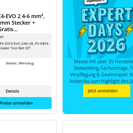
C4-EVO 2 4-6 mm²,
4 mm Stecker +
ratis
ürtel
bli
PV-KST4-EVO 2/6II-UR, PV-KBT4-
staller Tool Belt SET
Messe mit über 35 Herstelle
Stecker, Werkzeug
Networking, Fachvorträge, T
Verpflegung & Gewinnspiel:
kostenlos zum Highlight des J
Jetzt anmelden
Details
 Preise anmelden