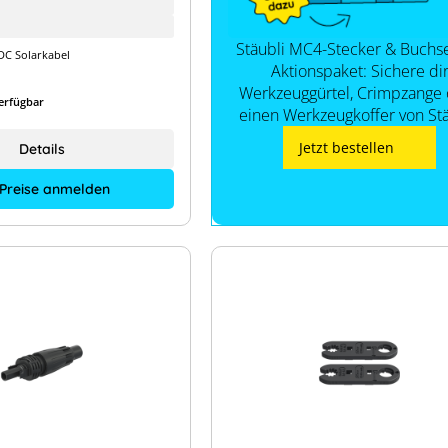
Stäubli MC4-Stecker & Buchs
DC Solarkabel
Aktionspaket: Sichere di
Werkzeuggürtel, Crimpzange
erfügbar
einen Werkzeugkoffer von Stä
Jetzt bestellen
Details
 Preise anmelden