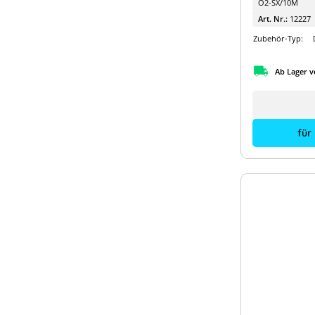
O2-SX/10M
Art. Nr.:
12227
Zubehör-Typ:
Ab Lager v
für