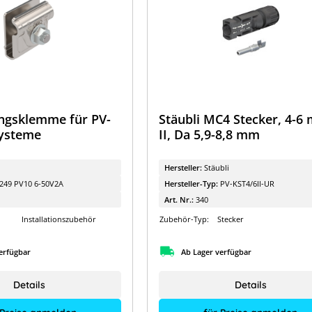
gsklemme für PV-
Stäubli MC4 Stecker, 4-6
ysteme
II, Da 5,9-8,8 mm
O
Hersteller:
Stäubli
249 PV10 6-50V2A
Hersteller-Typ:
PV-KST4/6II-UR
Art. Nr.:
340
Installationszubehör
Zubehör-Typ:
Stecker
erfügbar
Ab Lager verfügbar
Details
Details