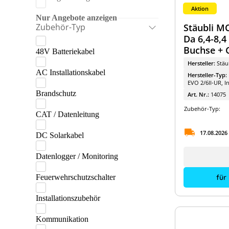
Bosch
Aktion
BYD
Nur Angebote anzeigen
Zubehör-Typ
Stäubli M
Cergen
Da 6,4-8,
Buchse + G
48V Batteriekabel
CHINT
Mehr anzeigen
Werkzeugg
Hersteller:
Stäu
DEHN SE
AC Installationskabel
Hersteller-Typ:
EVO 2/6II-UR, In
Diverse
Brandschutz
Art. Nr.:
14075
Dyness
Zubehör-Typ:
CAT / Datenleitung
EcoFlow
17.08.2026
DC Solarkabel
efergy
Datenlogger / Monitoring
Enwitec
Fox ESS
Feuerwehrschutzschalter
für
Fronius
Installationszubehör
GoodWe
Kommunikation
Hager