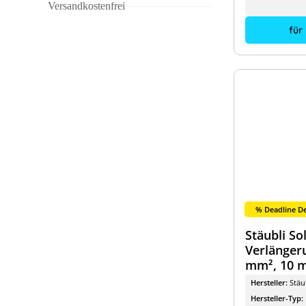
Versandkostenfrei
SMA
für
SolarEdge
Solinteg
Spelsberg
Stäubli
Sungrow
Tesla
Tibber
TP-Link
% Deadline De
VARTA
Stäubli So
Ziehl
Verlänger
mm², 10 
Hersteller:
Stäu
Hersteller-Typ: