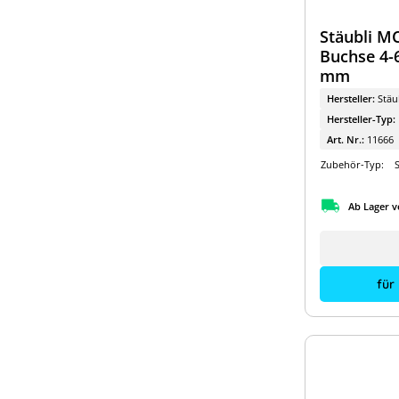
Stäubli M
Buchse 4-
mm
Hersteller:
Stäu
Hersteller-Typ:
Art. Nr.:
11666
Zubehör-Typ:
S
Ab Lager v
für