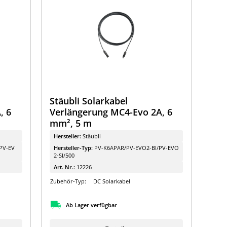
Stäubli Solarkabel
, 6
Verlängerung MC4-Evo 2A, 6
mm², 5 m
Hersteller:
Stäubli
PV-EV
Hersteller-Typ:
PV-K6APAR/PV-EVO2-BI/PV-EVO
2-SI/500
Art. Nr.:
12226
Zubehör-Typ:
DC Solarkabel
Ab Lager verfügbar