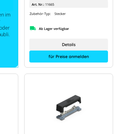
Art. Nr.:
11665
Zubehör-Typ:
Stecker
en im
r
 oder
Ab Lager verfügbar
ubli.
Details
für Preise anmelden