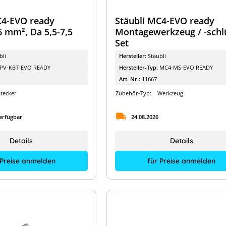
C4-EVO ready
Stäubli MC4-EVO ready
6 mm², Da 5,5-7,5
Montagewerkzeug / -schl
Set
bli
Hersteller:
Stäubli
PV-KBT-EVO READY
Hersteller-Typ:
MC4-MS-EVO READY
Art. Nr.:
11667
tecker
Zubehör-Typ:
Werkzeug
erfügbar
24.08.2026
Details
Details
 Preise anmelden
für Preise anmelden