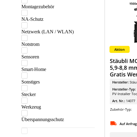
Montagezubehör
Helukabel
HIS
NA-Schutz
Janitza
Netzwerk (LAN / WLAN)
Jinko
Notstrom
Aktion
KBE
Sensoren
Stäubli MC
KDK Dornscheidt
5,9-8,8 m
Smart-Home
Kostal
Gratis We
LG Energy Solution
Sonstiges
Hersteller:
Stäu
Hersteller-Typ:
OBO
PV-Installer To
Stecker
Art. Nr.:
14077
Phoenix Contact
Werkzeug
Zubehör-Typ:
Raycap
Überspannungsschutz
RCT Power
Auf Anfrag
Sigenergy