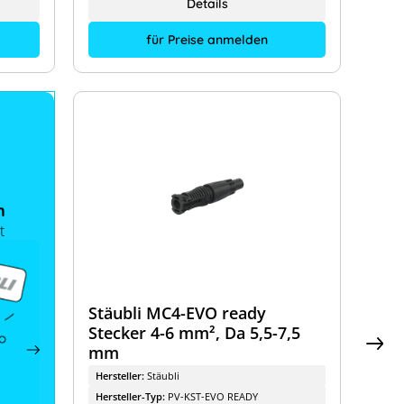
Details
für Preise anmelden
n
t
Stäubli MC4-EVO ready
Stecker 4-6 mm², Da 5,5-7,5
mm
Hersteller:
Stäubli
Hersteller-Typ:
PV-KST-EVO READY