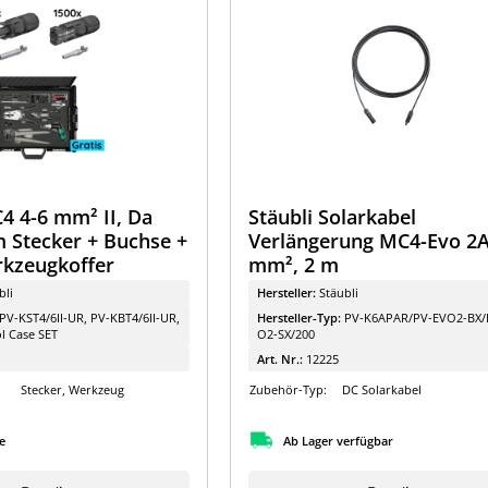
4 4-6 mm² II, Da
Stäubli Solarkabel
m Stecker + Buchse +
Verlängerung MC4-Evo 2A
rkzeugkoffer
mm², 2 m
bli
Hersteller:
Stäubli
PV-KST4/6II-UR, PV-KBT4/6II-UR,
Hersteller-Typ:
PV-K6APAR/PV-EVO2-BX/
ol Case SET
O2-SX/200
Art. Nr.:
12225
Stecker, Werkzeug
Zubehör-Typ:
DC Solarkabel
e
Ab Lager verfügbar