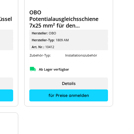
OBO
üssel
Potentialausgleichsschiene
7x25 mm² für den
Außenbereich
Hersteller:
OBO
Hersteller-Typ:
1809 AM
Art. Nr.:
10412
Zubehör-Typ:
Installationszubehör
Ab Lager verfügbar
Details
für Preise anmelden