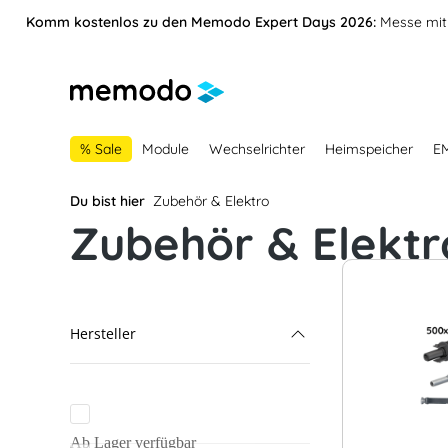
vigation springen
Zur Navigation der B2B-Plattform springen
Komm kostenlos zu den Memodo Expert Days 2026:
Messe mit 
% Sale
Module
Wechselrichter
Heimspeicher
E
Du bist hier
Zubehör & Elektro
Zubehör & Elektr
Hersteller
ABB
Bender
Ab Lager verfügbar