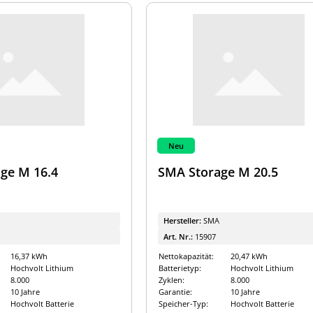
Neu
ge M 16.4
SMA Storage M 20.5
Hersteller:
SMA
Art. Nr.:
15907
16,37 kWh
Nettokapazität:
20,47 kWh
Hochvolt Lithium
Batterietyp:
Hochvolt Lithium
8.000
Zyklen:
8.000
10 Jahre
Garantie:
10 Jahre
Hochvolt Batterie
Speicher-Typ:
Hochvolt Batterie