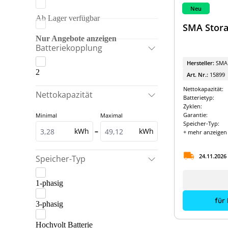
Dyness
BYD & GoodWe
Neu
Ab Lager verfügbar
E3/DC
BYD & SMA
SMA Stora
EcoFlow
BYD & Solis
Nur Angebote anzeigen
Batteriekopplung
Energizer
BYD & Sungrow
Mehr anzeigen
Hersteller:
SMA
Fox ESS
2
Dyness & Solis
Art. Nr.:
15899
Fronius
Nettokapazität:
Dyness Speicherpakete
Nettokapazität
Batterietyp:
GoodWe
Zyklen:
Fox ESS Speicherpakete
Garantie:
Minimal
Maximal
Kostal
Speicher-Typ:
Fronius Speicherpakete
kWh
–
kWh
+ mehr anzeigen
LG Energy Solution
GoodWe & Dyness
24.11.2026
Pylontech
Speicher-Typ
GoodWe & LG Energy Solution
RCT Power
GoodWe Speicherpakete
1-phasig
Sigenergy
Kostal & BYD
für
3-phasig
SolarEdge
Kostal & Dyness
Hochvolt Batterie
Sungrow