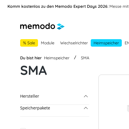
vigation springen
Zur Navigation der B2B-Plattform springen
Komm kostenlos zu den Memodo Expert Days 2026:
Messe mit 
% Sale
Module
Wechselrichter
Heimspeicher
E
Du bist hier
Heimspeicher
SMA
SMA
Hersteller
Speicherpakete
SMA
BYD
BYD & Fronius