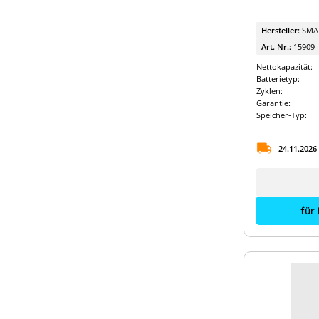
Hersteller:
SMA
Art. Nr.:
15909
Nettokapazität:
Batterietyp:
Zyklen:
Garantie:
Speicher-Typ:
24.11.2026
für