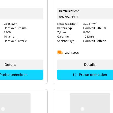
Hersteller:
SMA
Art. Nr.:
15911
28,65 kWh
Nettokapazität:
32,75 kWh
Hochvolt Lithium
Batterietyp:
Hochvolt Lithium
8.000
Zyklen:
8.000
10 Jahre
Garantie:
10 Jahre
Hochvolt Batterie
Speicher-Typ:
Hochvolt Batterie
24.11.2026
Details
Details
 Preise anmelden
für Preise anmelden