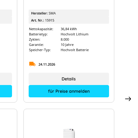
Hersteller:
SMA
Art. Nr.:
15915
Nettokapazität:
36,84 kWh
Batterietyp:
Hochvolt Lithium
Zyklen:
8.000
Garantie:
10 Jahre
Speicher-Typ:
Hochvolt Batterie
24.11.2026
Details
für Preise anmelden