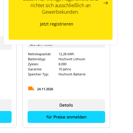
richtet sich ausschließlich an
Neu
Gewerbekunden.
SMA Storage M 12.3
Jetzt registrieren
Hersteller:
SMA
Art. Nr.:
15905
Nettokapazität:
12,28 kWh
Batterietyp:
Hochvolt Lithium
Zyklen:
8.000
Garantie:
10 Jahre
Speicher-Typ:
Hochvolt Batterie
24.11.2026
Details
für Preise anmelden