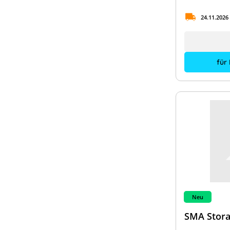
SolarEdge & LG Energy Solution
24.11.2026
SolarEdge Speicherpakete
Sungrow Speicherpakete
für
Neu
SMA Stora