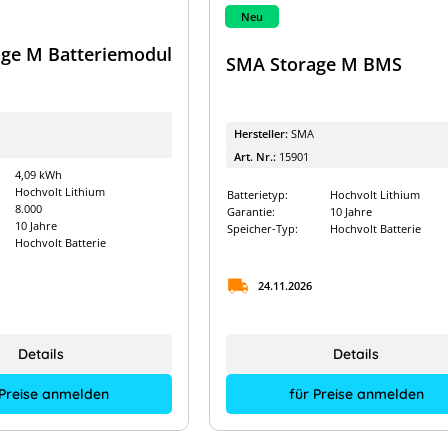
Neu
ge M Batteriemodul
SMA Storage M BMS
Hersteller:
SMA
Art. Nr.:
15901
4,09 kWh
Hochvolt Lithium
Batterietyp:
Hochvolt Lithium
8.000
Garantie:
10 Jahre
10 Jahre
Speicher-Typ:
Hochvolt Batterie
Hochvolt Batterie
24.11.2026
Details
Details
für Preise anmelden
 Preise anmelden