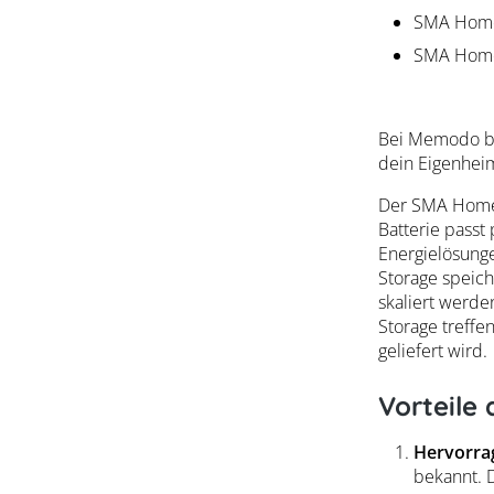
SMA Home
SMA Home
Bei Memodo bi
dein Eigenheim
Der SMA Home S
Batterie passt
Energielösunge
Storage speiche
skaliert werd
Storage treffe
geliefert wird.
Vorteile
Hervorrag
bekannt. D