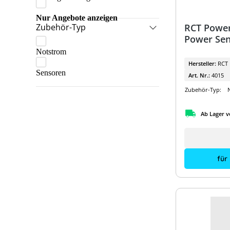
Bender
Nur Angebote anzeigen
Bosch
Zubehör-Typ
RCT Power 
BYD
Power Sen
Notstrom
Cergen
Mehr anzeigen
Hersteller:
RCT
CHINT
Sensoren
Art. Nr.:
4015
DEHN SE
Zubehör-Typ:
Diverse
Ab Lager v
Dyness
EcoFlow
efergy
für
Enwitec
Fox ESS
Fronius
GoodWe