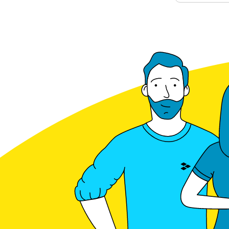
SMA
SolarEdge
Solinteg
Spelsberg
Stäubli
Sungrow
Tesla
Tibber
TP-Link
VARTA
Ziehl