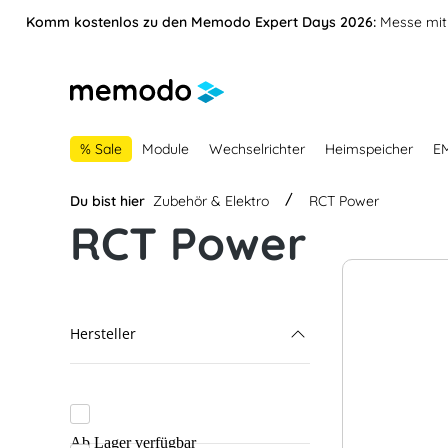
vigation springen
Zur Navigation der B2B-Plattform springen
Komm kostenlos zu den Memodo Expert Days 2026:
Messe mit 
% Sale
Module
Wechselrichter
Heimspeicher
E
Du bist hier
Zubehör & Elektro
RCT Power
RCT Power
Hersteller
RCT Power
ABB
Ab Lager verfügbar