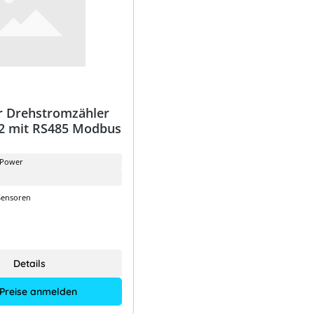
 Drehstromzähler
2 mit RS485 Modbus
 Power
Sensoren
Details
 Preise anmelden