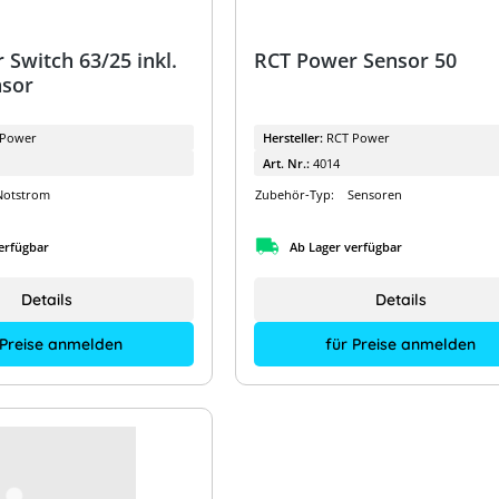
Switch 63/25 inkl.
RCT Power Sensor 50
sor
 Power
Hersteller:
RCT Power
Art. Nr.:
4014
Notstrom
Zubehör-Typ:
Sensoren
erfügbar
Ab Lager verfügbar
Details
Details
 Preise anmelden
für Preise anmelden