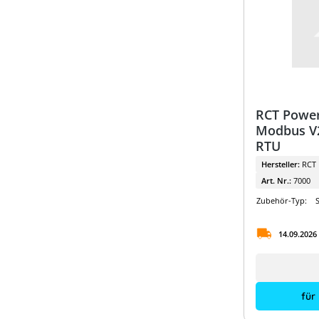
Hager
Helukabel
HIS
Janitza
RCT Power
Jinko
Modbus V
KBE
RTU
Hersteller:
RCT
KDK Dornscheidt
Art. Nr.:
7000
Kostal
Zubehör-Typ:
LG Energy Solution
14.09.2026
OBO
Phoenix Contact
Raycap
für
Sigenergy