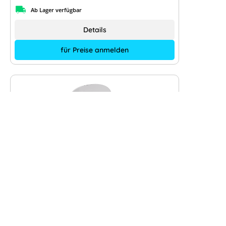
Ab Lager verfügbar
Details
für Preise anmelden
Sigenergy Sigen EV AC Charger 22
kW Typ 2 Buchse