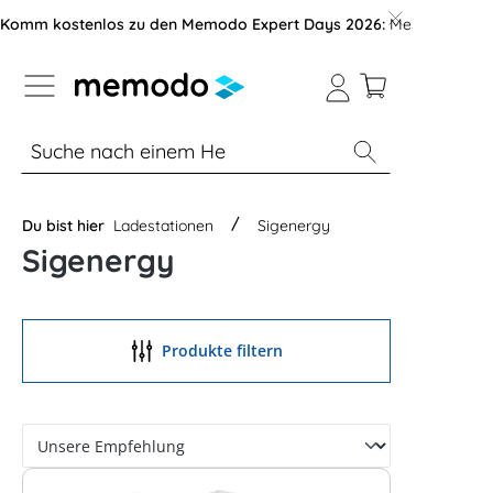
vigation der B2B-Plattform springen
Komm kostenlos zu den Memodo Expert Days 2026:
Messe mit über
% Sale
Module
Wechselrichter
Du bist hier
Ladestationen
Sigenergy
Sigenergy
Produkte filtern