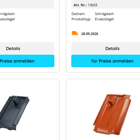
Art. Nr.:
13633
hrägdach
Dachart:
Schrägdach
satzziegel
Produkttyp:
Ersatzziegel
28.09.2026
Details
Details
 Preise anmelden
für Preise anmelden