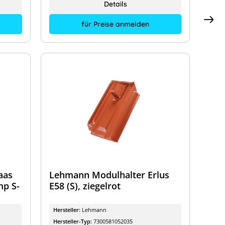
Details
für Preise anmelden
aas
Lehmann Modulhalter Erlus
mp S-
E58 (S), ziegelrot
Hersteller:
Lehmann
Hersteller-Typ:
7300581052035