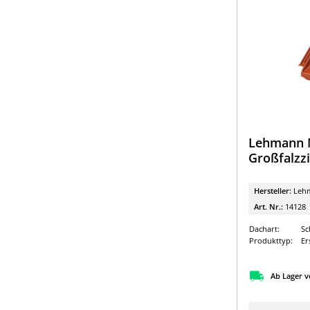
Lehmann M
Großfalzzi
Hersteller:
Leh
Art. Nr.:
14128
Dachart:
Sc
Produkttyp:
Er
Ab Lager v