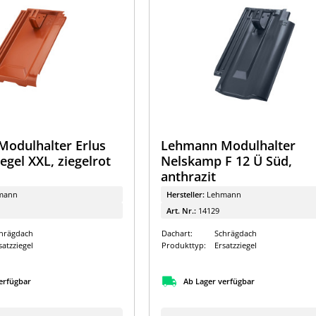
odulhalter Erlus
Lehmann Modulhalter
egel XXL, ziegelrot
Nelskamp F 12 Ü Süd,
anthrazit
mann
Hersteller:
Lehmann
Art. Nr.:
14129
hrägdach
Dachart:
Schrägdach
satzziegel
Produkttyp:
Ersatzziegel
erfügbar
Ab Lager verfügbar