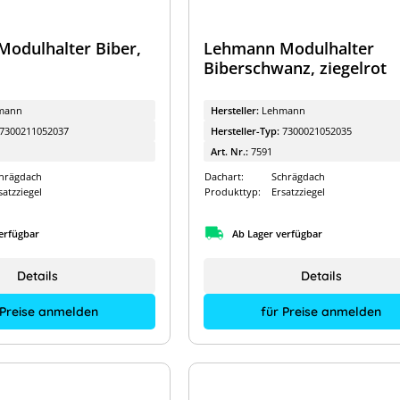
odulhalter Biber,
Lehmann Modulhalter
Biberschwanz, ziegelrot
mann
Hersteller:
Lehmann
7300211052037
Hersteller-Typ:
7300021052035
Art. Nr.:
7591
hrägdach
Dachart:
Schrägdach
satzziegel
Produkttyp:
Ersatzziegel
erfügbar
Ab Lager verfügbar
Details
Details
 Preise anmelden
für Preise anmelden