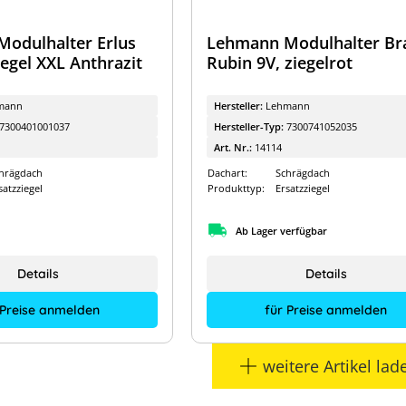
odulhalter Erlus
Lehmann Modulhalter Br
egel XXL Anthrazit
Rubin 9V, ziegelrot
mann
Hersteller:
Lehmann
7300401001037
Hersteller-Typ:
7300741052035
Art. Nr.:
14114
hrägdach
Dachart:
Schrägdach
satzziegel
Produkttyp:
Ersatzziegel
Ab Lager verfügbar
Details
Details
 Preise anmelden
für Preise anmelden
weitere Artikel lad