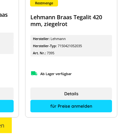
Restmenge
aas
Lehmann Braas Tegalit 420
mm, ziegelrot
Hersteller:
Lehmann
Hersteller-Typ:
7150421052035
Art. Nr.:
7395
Ab Lager verfügbar
Details
für Preise anmelden
en