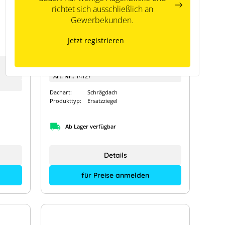
richtet sich ausschließlich an
Gewerbekunden.
Lehmann Modulhalter
Falzziegel -A- , ziegelrot
Jetzt registrieren
Hersteller:
Lehmann
Art. Nr.:
14127
Dachart:
Schrägdach
Produkttyp:
Ersatzziegel
Ab Lager verfügbar
Details
für Preise anmelden