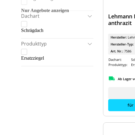
K2 Systems
Nur Angebote anzeigen
Marzari
Dachart
Lehmann M
Praetner
anthrazit
Schrägdach
Schletter
Hersteller:
Leh
Produkttyp
Hersteller-Typ:
Art. Nr.:
7586
Ersatzziegel
Dachart:
Sc
Produkttyp:
Er
Ab Lager v
für