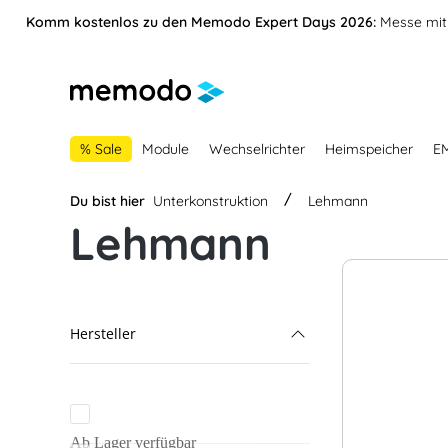
vigation springen
Zur Navigation der B2B-Plattform springen
Komm kostenlos zu den Memodo Expert Days 2026:
Messe mit 
% Sale
Module
Wechselrichter
Heimspeicher
E
Du bist hier
Unterkonstruktion
Lehmann
Lehmann
Hersteller
Lehmann
Alumero
Ab Lager verfügbar