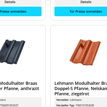
Details
Details
 Preise anmelden
für Preise anmelden
odulhalter Braas
Lehmann Modulhalter Br
r Pfanne, anthrazit
Doppel-S Pfanne, Nelska
Pfanne, ziegelrot
mann
Hersteller:
Lehmann
7300091052037
Hersteller-Typ:
7300101052035