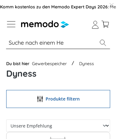
vigation der B2B-Plattform springen
Komm kostenlos zu den Memodo Expert Days 2026:
Messe mit über
% Sale
Module
Wechselrichter
Du bist hier
Gewerbespeicher
Dyness
Dyness
Produkte filtern