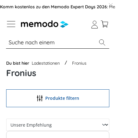
vigation der B2B-Plattform springen
Komm kostenlos zu den Memodo Expert Days 2026:
Messe mit über
% Sale
Module
Wechselrichter
Du bist hier
Ladestationen
Fronius
Fronius
Produkte filtern