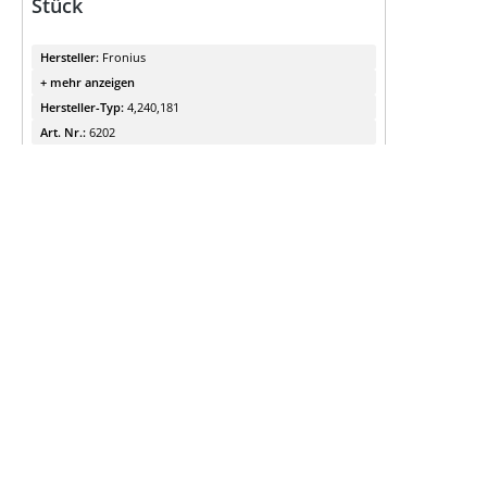
Stück
Hersteller:
Fronius
+ mehr anzeigen
Hersteller-Typ:
4,240,181
Art. Nr.:
6202
E-Ladesystem:
Zubehör
Ab Lager verfügbar
Details
für Preise anmelden