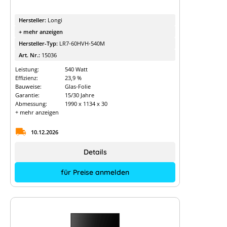
Hersteller:
Longi
+ mehr anzeigen
Hersteller-Typ:
LR7-60HVH-540M
Art. Nr.:
15036
Leistung:
540 Watt
Effizienz:
23,9 %
Bauweise:
Glas-Folie
Garantie:
15/30 Jahre
Abmessung:
1990 x 1134 x 30
+ mehr anzeigen
10.12.2026
Details
für Preise anmelden