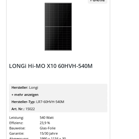
LONGi Hi-MO X10 60HVH-540M
Hersteller:
Longi
+ mehr anzeigen
Hersteller-Typ:
LR7-60HVH-540M
Art. Nr.:
15022
Leistung:
540 Watt
Effizienz:
23,9 %
Bauweise:
Glas-Folie
Garantie:
15/30 Jahre
Abmessung:
1990 x 1134 x 30