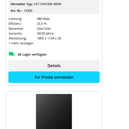
Hersteller-Typ:
LR7-54HVBB-480M
Art. Nr.:
14390
Leistung:
480 Watt
Effizienz:
23,5 %
Bauweise:
Glas-Glas
Garantie:
30/30 Jahre
Abmessung:
1800 x 1134 x 30
+ mehr anzeigen
Ab Lager verfügbar
Details
für Preise anmelden