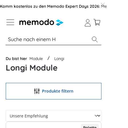
vigation der B2B-Plattform springen
Komm kostenlos zu den Memodo Expert Days 2026:
Messe mit über
% Sale
Module
Wechselrichter
Du bist hier
Module
Longi
Longi Module
Produkte filtern
Palette