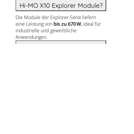
Hi-MO X10 Explorer Module?
Die Module der Explorer-Serie liefern
eine Leistung von
bis zu 670 W
, ideal für
industrielle und gewerbliche
Anwendungen.
Wie verhält sich das Modul
bei teilweiser Verschattung?
Dank der
Null-Busbar-Technologie
und
der
Bifacial-Technologie
wird auch bei
teilweiser Verschattung eine
maximale
Energieausbeute
erzielt.
Welche Garantie bietet
LONGi auf diese Module?
LONGi gewährt eine
15-jährige
Produktgarantie
und eine
30-jährige
lineare Leistungsgarantie
, die langfristige