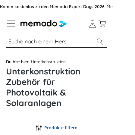
vigation der B2B-Plattform springen
Komm kostenlos zu den Memodo Expert Days 2026:
Messe mit über
% Sale
Module
Wechselrichter
Du bist hier
Unterkonstruktion
Unterkonstruktion
Zubehör für
Photovoltaik &
Solaranlagen
Produkte filtern