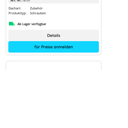
Art. Nr.:
6151
Dachart:
Zubehör
Produkttyp:
Schrauben
Ab Lager verfügbar
Details
für Preise anmelden
K2 Bohrschraube 6,8x140 inkl.