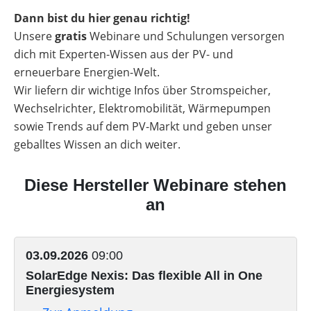
Dann bist du hier genau richtig!
Webinar
Archiv
Unsere
gratis
Webinare und Schulungen versorgen
dich mit Experten-Wissen aus der PV- und
E-
Übersicht
Learning
erneuerbare Energien-Welt.
Spezial
Wir liefern dir wichtige Infos über Stromspeicher,
Photovoltaik-Wissen
Wissen
Übersicht
Wechselrichter, Elektromobilität, Wärmepumpen
Webinare
sowie Trends auf dem PV-Markt und geben unser
Gewerbe-Wissen
Übersicht
mit
Memodos
geballtes Wissen an dich weiter.
Themenbereiche
Wärme-Wissen
Übersicht
Webinare
mit
Werkzeuge
Diese Hersteller Webinare stehen
PV-
Themenbereiche
Herstellern
E-Mobility
Anlagen
Übersicht
an
Sonstiges
Übersicht
Werkzeuge
Gewerbespeicher
Module
Themenbereiche
News
Übersicht
Produkt-
PV
Großprojekte
Übersicht
Heimspeicher
Kataloge
Wiki
Werkzeuge
Heizungs-
03.09.2026
09:00
Themenbereiche
Podcast
Wärmepumpen
Gewerbespeicher-
Wechselrichter
Vergleiche
Unabhängigkeitsrechner
Wärmepumpen
SolarEdge Nexis: Das flexible All in One
Übersicht
Vergleich
Werkzeuge
&
Welt
Wallbox
Brauchwasser-
Energiesystem
Freigabelisten
Unterkonstruktionen
Sektorenkopplung
Werkzeuge
Wärmepumpen
Produkt-
Gewerbewechselrichter-