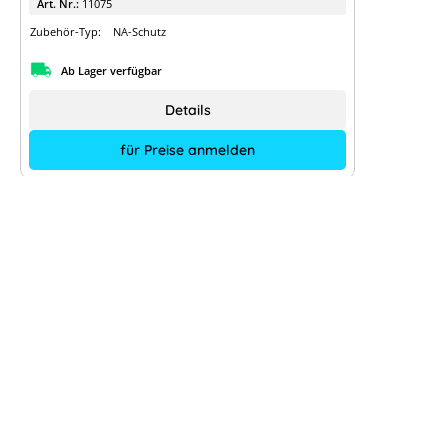
Art. Nr.:
11075
Zubehör-Typ:
NA-Schutz
Ab Lager verfügbar
Details
für Preise anmelden
enwitec NA-Schutz 2x86,3 kVA,