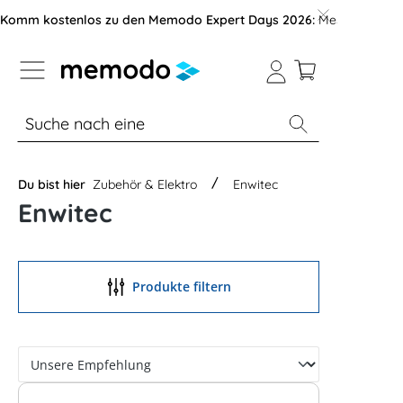
vigation der B2B-Plattform springen
Komm kostenlos zu den Memodo Expert Days 2026:
Messe mit über
% Sale
Module
Wechselrichter
Du bist hier
Zubehör & Elektro
Enwitec
Enwitec
Produkte filtern