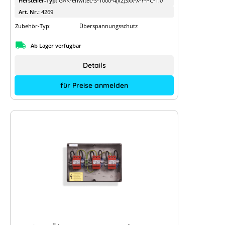
Hersteller-Typ:
GAK-enwitec-S-1000-4(x2)Sxx-X-Y-PC-1.0
Art. Nr.:
4269
Zubehör-Typ:
Überspannungsschutz
Ab Lager verfügbar
Details
für Preise anmelden