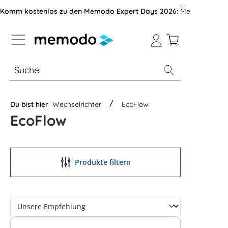
vigation der B2B-Plattform springen
Komm kostenlos zu den Memodo Expert Days 2026:
Messe mit über
% Sale
Module
Wechselrichter
Du bist hier
Wechselrichter
EcoFlow
EcoFlow
Produkte filtern