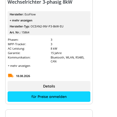
Wechselrichter 3-phasig 8kW
Hersteller:
EcoFlow
+ mehr anzeigen
Hersteller-Typ:
OCEAN2-INV-P3-8kW-EU
Art. Nr.:
15864
Phasen:
3
MPP-Tracker:
3
AC-Leistung:
8 kW
Garantie:
15 Jahre
Kommunikation:
Bluetooth, WLAN, RS485,
CAN
+ mehr anzeigen
18.08.2026
Details
für Preise anmelden