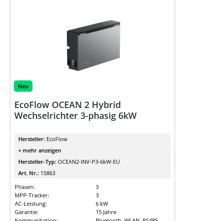
Neu
EcoFlow OCEAN 2 Hybrid
Wechselrichter 3-phasig 6kW
Hersteller:
EcoFlow
+ mehr anzeigen
Hersteller-Typ:
OCEAN2-INV-P3-6kW-EU
Art. Nr.:
15863
Phasen:
3
MPP-Tracker:
3
AC-Leistung:
6 kW
Garantie:
15 Jahre
Kommunikation:
Bluetooth, WLAN, RS485,