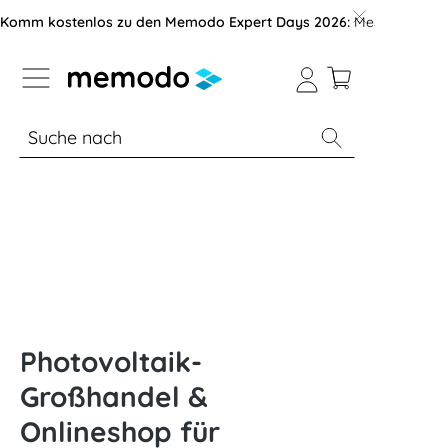
vigation der B2B-Plattform springen
Komm kostenlos zu den Memodo Expert Days 2026:
Messe mit über
% Sale
Module
Wechselrichter
Photovoltaik-
Großhandel &
Onlineshop für