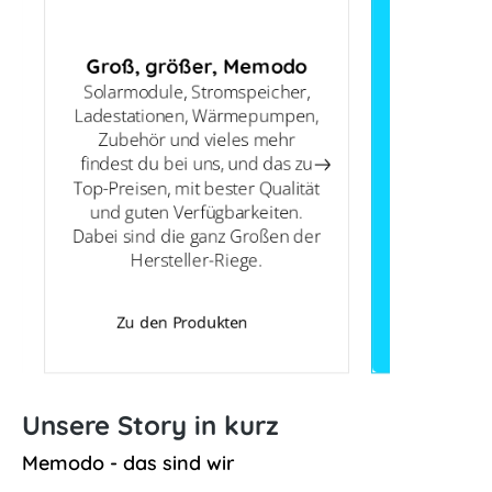
Groß, größer, Memodo
Solarmodule, Stromspeicher,
Ladestationen, Wärmepumpen,
unterstüt
Zubehör und vieles mehr
findest du bei uns, und das zu
versorgen d
Top-Preisen, mit bester Qualität
Basics und
und guten Verfügbarkeiten.
Dabei sind die ganz Großen der
unserem B
Hersteller-Riege.
Zu den Produkten
Unsere Story in kurz
Memodo - das sind wir