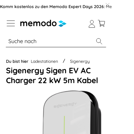
vigation der B2B-Plattform springen
Komm kostenlos zu den Memodo Expert Days 2026:
Messe mit über
% Sale
Module
Wechselrichter
Du bist hier
Ladestationen
Sigenergy
Sigenergy Sigen EV AC
Charger 22 kW 5m Kabel