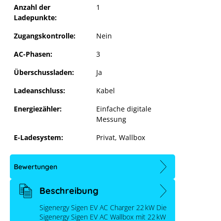
Anzahl der
1
Ladepunkte:
Zugangskontrolle:
Nein
AC-Phasen:
3
Überschussladen:
Ja
Ladeanschluss:
Kabel
Energiezähler:
Einfache digitale
Messung
E-Ladesystem:
Privat
, Wallbox
Bewertungen
Beschreibung
Sigenergy Sigen EV AC Charger 22 kW Die
Sigenergy Sigen EV AC Wallbox mit 22 kW