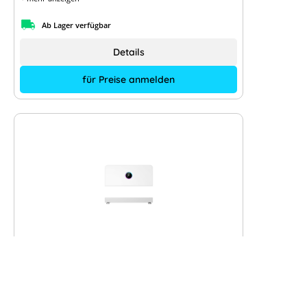
Ab Lager verfügbar
Details
für Preise anmelden
GoodWe ESA 29.999 kW -
GW29.999K-ETA-G20