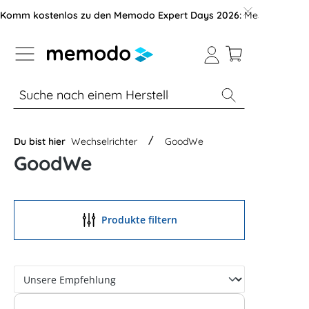
vigation der B2B-Plattform springen
Komm kostenlos zu den Memodo Expert Days 2026:
Messe mit über
% Sale
Module
Wechselrichter
Du bist hier
Wechselrichter
GoodWe
GoodWe
Produkte filtern