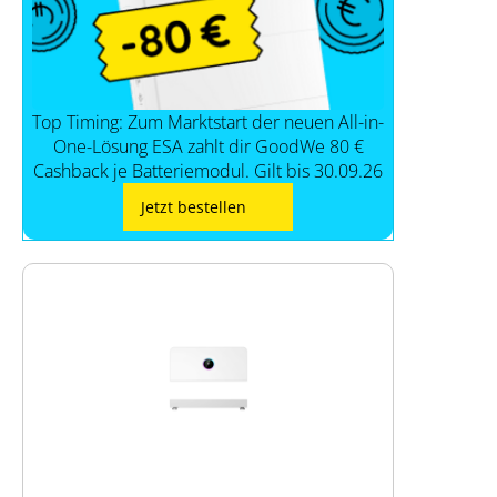
Top Timing: Zum Marktstart der neuen All-in-
One-Lösung ESA zahlt dir GoodWe 80 €
Cashback je Batteriemodul. Gilt bis 30.09.26
Jetzt bestellen