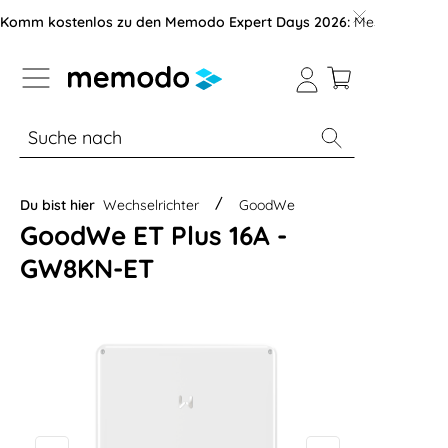
vigation der B2B-Plattform springen
Komm kostenlos zu den Memodo Expert Days 2026:
Messe mit über
% Sale
Module
Wechselrichter
Du bist hier
Wechselrichter
GoodWe
GoodWe ET Plus 16A -
GW8KN-ET