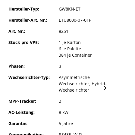
Hersteller-Typ:
GW8KN-ET
GoodWe ET Plus 16A - GW8KN-ET
Hersteller-Art. Nr.:
ETU8000-07-01P
Art. Nr.:
8251
GoodWe Lynx Home F Plus Batterie
ation
Stück pro VPE:
1 je Karton
tellungen blockiert.
 Cookie-
Memod
6 je Palette
384 je Container
n
Phasen:
3
n
Wechselrichter-Typ:
Asymmetrische
Wechselrichter
, Hybrid-
Wechselrichter
MPP-Tracker:
2
AC-Leistung:
8 kW
Garantie:
5 Jahre
Kommunikation:
RS485, WiFi