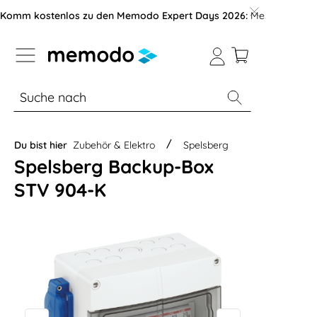
vigation der B2B-Plattform springen
Komm kostenlos zu den Memodo Expert Days 2026:
Messe mit über
% Sale
Module
Wechselrichter
Du bist hier
Zubehör & Elektro
Spelsberg
Spelsberg Backup-Box
STV 904-K