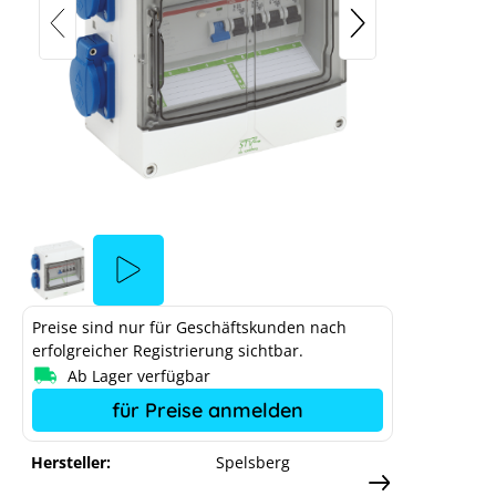
Spelsberg Backup-Box STV 904-K
lsberg Notstrombox
Preise sind nur für Geschäftskunden nach
ookie-Einstellungen blockiert.
In 2 
erfolgreicher Registrierung sichtbar.
Das YouTu
Ab Lager verfügbar
n anpassen
für Preise anmelden
Hersteller:
Spelsberg