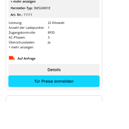
+ mehr anzeigen
Hersteller-Typ:
3M524001E
Art. Nr.:
11111
Leistung:
22 Kilowatt
Anzahl der Ladepunkte:
1
Zugangskontrolle:
RFID
AC-Phasen:
3
Überschussladen:
Ja
+ mehr anzeigen
Auf Anfrage
Details
für Preise anmelden