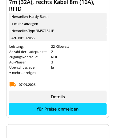
7m (32A), rechts Kabel 8m (16A),
RFID
Hersteller:
Hardy Barth
+ mehr anzeigen
Hersteller-Typ:
3M571341P
Art. Nr.:
12056
Leistung:
22 Kilowatt
Anzahl der Ladepunkte:
2
Zugangskontrolle:
RFID
AC-Phasen:
3
Überschussladen:
Ja
+ mehr anzeigen
07.09.2026
Details
für Preise anmelden