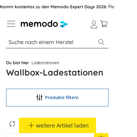
vigation der B2B-Plattform springen
Komm kostenlos zu den Memodo Expert Days 2026:
Messe mit über
% Sale
Module
Wechselrichter
Du bist hier
Ladestationen
Wallbox-Ladestationen
Produkte filtern
weitere Artikel laden