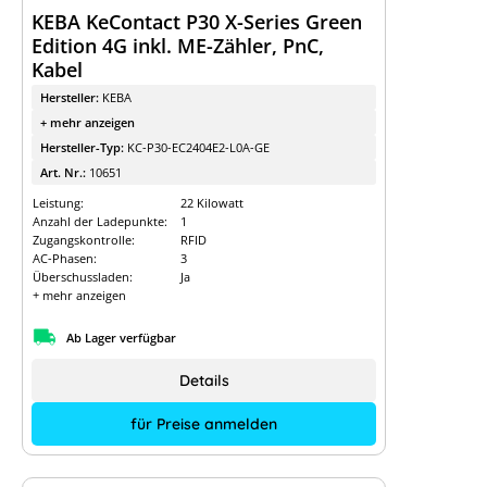
KEBA KeContact P30 X-Series Green
Edition 4G inkl. ME-Zähler, PnC,
Kabel
Hersteller:
KEBA
+ mehr anzeigen
Hersteller-Typ:
KC-P30-EC2404E2-L0A-GE
Art. Nr.:
10651
Leistung:
22 Kilowatt
Anzahl der Ladepunkte:
1
Zugangskontrolle:
RFID
AC-Phasen:
3
Überschussladen:
Ja
+ mehr anzeigen
Ab Lager verfügbar
Details
für Preise anmelden