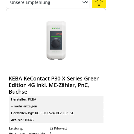
Expertenwissen
Finde die richtige
Ladestation
Wallbox- / Ladesäulen-Vergleich
Wallbox- / Ladesäulen-Leitfaden
KEBA KeContact P30 X-Series Green
Edition 4G inkl. ME-Zähler, PnC,
Buchse
Hersteller:
KEBA
+ mehr anzeigen
Hersteller-Typ:
KC-P30-ES2400E2-L0A-GE
Art. Nr.:
10645
Leistung:
22 Kilowatt
Anzahl der Ladepunkte:
1