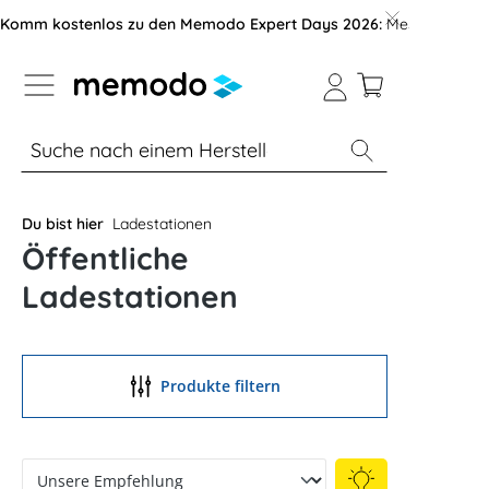
vigation der B2B-Plattform springen
Komm kostenlos zu den Memodo Expert Days 2026:
Messe mit über
% Sale
Module
Wechselrichter
Du bist hier
Ladestationen
Öffentliche
Ladestationen
Produkte filtern