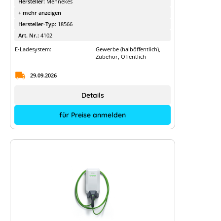
Hersteller:
Mennekes
+ mehr anzeigen
Hersteller-Typ:
18566
Art. Nr.:
4102
E-Ladesystem:
Gewerbe (halböffentlich),
Zubehör, Öffentlich
29.09.2026
Details
für Preise anmelden