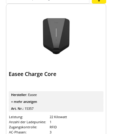
Expertenwissen
Finde die richtige
Ladestation
Wallbox- / Ladesäulen-Vergleich
Wallbox- / Ladesäulen-Leitfaden
Easee Charge Core
Hersteller:
Easee
+ mehr anzeigen
Art. Nr.:
15357
Leistung:
22 Kilowatt
Anzahl der Ladepunkte:
1
Zugangskontrolle:
RFID
AC-Phasen:
3