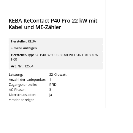
KEBA KeContact P40 Pro 22 kW mit
Kabel und ME-Zähler
Hersteller:
KEBA
+ mehr anzeigen
Hersteller-Typ:
KC-P40-32EU0-C6S3ALP0-LS1R1101B00-W
H00
Art. Nr.:
12554
Leistung:
22 Kilowatt
Anzahl der Ladepunkte:
1
Zugangskontrolle:
RFID
AC-Phasen:
3
Überschussladen:
Ja
+ mehr anzeigen
Ab Lager verfügbar
Details