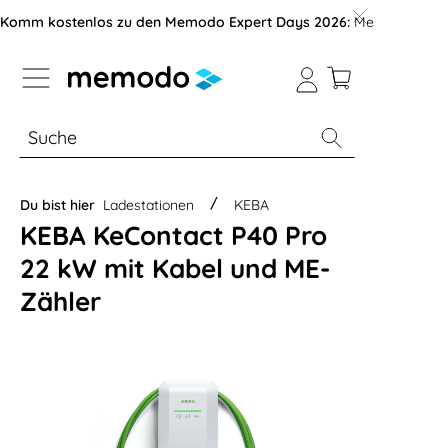
vigation der B2B-Plattform springen
Komm kostenlos zu den Memodo Expert Days 2026:
Messe mit über
% Sale
Module
Wechselrichter
Du bist hier
Ladestationen
KEBA
KEBA KeContact P40 Pro
22 kW mit Kabel und ME-
Zähler