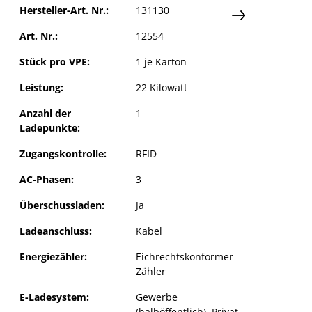
Hersteller-Art. Nr.:
131130
Art. Nr.:
12554
Stück pro VPE:
1 je Karton
Leistung:
22 Kilowatt
Anzahl der
1
Ladepunkte:
Zugangskontrolle:
RFID
AC-Phasen:
3
Überschussladen:
Ja
Ladeanschluss:
Kabel
Energiezähler:
Eichrechtskonformer
Zähler
E-Ladesystem:
Gewerbe
(halböffentlich)
, Privat
,