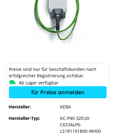
Preise sind nur für Geschäftskunden nach
erfolgreicher Registrierung sichtbar.
Ab Lager verfügbar
KEBA KeContact P40 Pro 22 kW mit
Kabel und ME-Zähler
für Preise anmelden
Hersteller:
KEBA
Hersteller-Typ:
KC-P40-32EU0-
C6S3ALP0-
LS1R1101B00-WH00