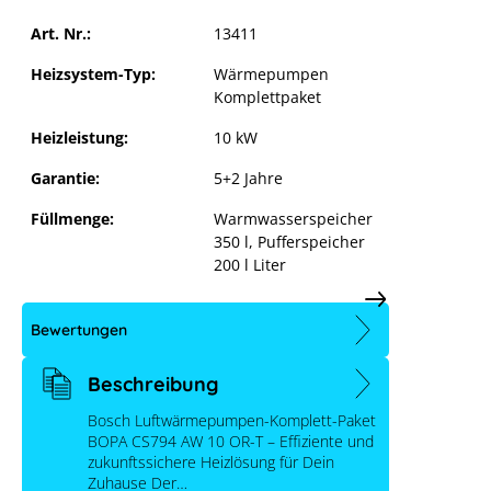
Art. Nr.:
13411
Bosch Monoblock 6800i AW 10 kW
Heizsystem-Typ:
Wärmepumpen
Komplettsystem mit Kompaktmodul,
Komplettpaket
Warmwasser- und Pufferspeicher
Heizleistung:
10 kW
Garantie:
5+2 Jahre
Füllmenge:
Warmwasserspeicher
350 l, Pufferspeicher
200 l Liter
Bewertungen
Beschreibung
Bosch Luftwärmepumpen-Komplett-Paket
BOPA CS794 AW 10 OR-T – Effiziente und
zukunftssichere Heizlösung für Dein
Zuhause Der…