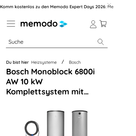
vigation der B2B-Plattform springen
Komm kostenlos zu den Memodo Expert Days 2026:
Messe mit über
% Sale
Module
Wechselrichter
Du bist hier
Heizsysteme
Bosch
Bosch Monoblock 6800i
AW 10 kW
Komplettsystem mit
Kompaktmodul,
Warmwasser- und
Pufferspeicher