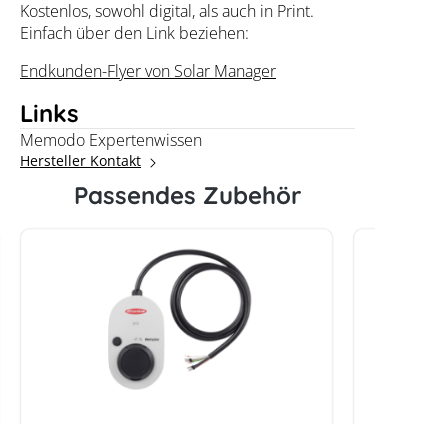
Kostenlos, sowohl digital, als auch in Print.
Einfach über den Link beziehen:
Endkunden-Flyer von Solar Manager
Links
Memodo Expertenwissen
Hersteller Kontakt
Passendes Zubehör
Fronius Wattpilot Home 22 kW
KEBA KeC