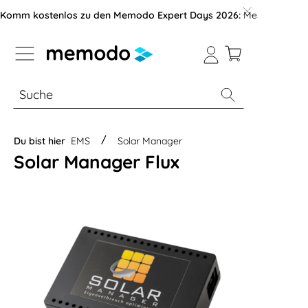
vigation der B2B-Plattform springen
Komm kostenlos zu den Memodo Expert Days 2026:
Messe mit über
% Sale
Module
Wechselrichter
Du bist hier
EMS
Solar Manager
Solar Manager Flux