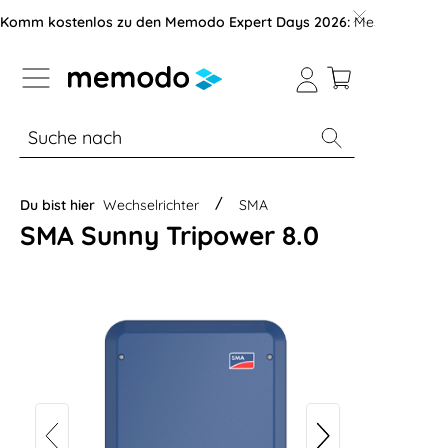
vigation der B2B-Plattform springen
Komm kostenlos zu den Memodo Expert Days 2026:
Messe mit über
% Sale
Module
Wechselrichter
Du bist hier
Wechselrichter
SMA
SMA Sunny Tripower 8.0