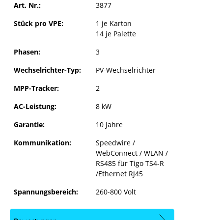
Art. Nr.:
3877
Stück pro VPE:
1 je Karton
14 je Palette
Phasen:
3
Wechselrichter-Typ:
PV-Wechselrichter
MPP-Tracker:
2
AC-Leistung:
8 kW
Garantie:
10 Jahre
Kommunikation:
Speedwire /
WebConnect / WLAN /
RS485 für Tigo TS4-R
SMA Sunny Tripower 8.0
/Ethernet RJ45
Spannungsbereich:
260-800 Volt
4.0 / 5.0 / 6.0 / 8.0 / 10.0
e SMA Sunny Tripower
ngen blockiert.
 Cookie-Einstellungen blockiert.