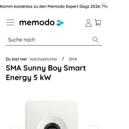
vigation der B2B-Plattform springen
Komm kostenlos zu den Memodo Expert Days 2026:
Messe mit über
% Sale
Module
Wechselrichter
Du bist hier
Wechselrichter
SMA
SMA Sunny Boy Smart
Energy 5 kW