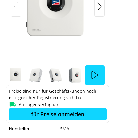
SMA Sunny Boy Smart Energy 5 kW
Preise sind nur für Geschäftskunden nach
erfolgreicher Registrierung sichtbar.
Ab Lager verfügbar
in 2 Min. ausgecheckt
für Preise anmelden
 Cookie-Einstellungen blockiert.
Hersteller:
SMA