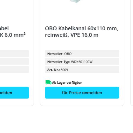
abel
OBO Kabelkanal 60x110 mm,
-K 6,0 mm²
reinweiß, VPE 16,0 m
Hersteller:
OBO
Hersteller-Typ:
WDK60110RW
Art. Nr.:
5009
Ab Lager verfügbar
melden
für Preise anmelden