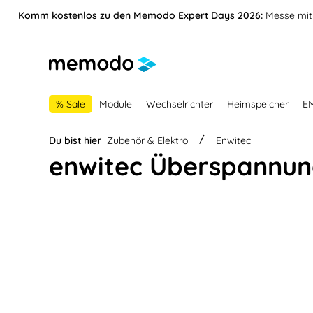
vigation springen
Zur Navigation der B2B-Plattform springen
Komm kostenlos zu den Memodo Expert Days 2026:
Messe mit 
% Sale
Module
Wechselrichter
Heimspeicher
E
Du bist hier
Zubehör & Elektro
Enwitec
enwitec Überspannung