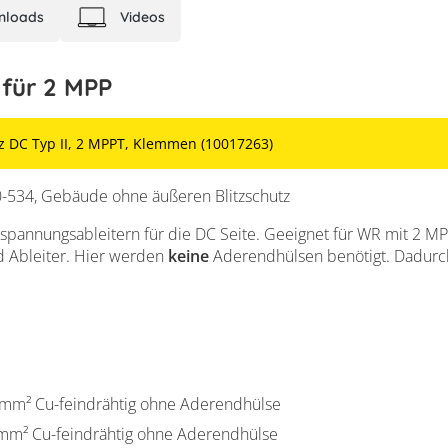
nloads
Videos
 für 2 MPP
 DC Typ II, 2 MPPT, Klemmen (10017263)
534, Gebäude ohne äußeren Blitzschutz
rspannungsableitern für die DC Seite. Geeignet für WR mit 2 
 Ableiter. Hier werden
keine
Aderendhülsen benötigt. Dadurch
0 mm² Cu-feindrähtig ohne Aderendhülse
 mm² Cu-feindrähtig ohne Aderendhülse