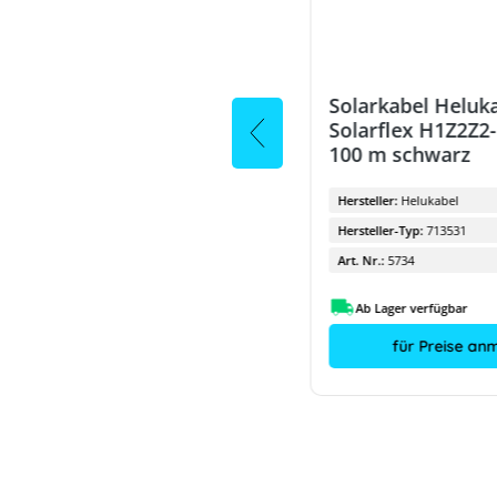
Solarkabel Heluk
Solarflex H1Z2Z2
Raycap AC ÜSS ZPS T1H-300-
100 m schwarz
3+1-F-L
Hersteller:
Helukabel
Hersteller:
Raycap
Hersteller-Typ:
713531
Art. Nr.:
6121
Art. Nr.:
5734
14.09.2026
Ab Lager verfügbar
für Preise anmelden
für Preise an