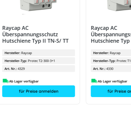
Raycap AC
Raycap AC
Überspannungsschutz
Überspannungs
Hutschiene Typ II TN-S/ TT
Hutschiene Typ 
Hersteller:
Raycap
Hersteller:
Raycap
Hersteller-Typ:
Protec T2-300-3+1
Hersteller-Typ:
Protec T1
Art. Nr.:
4329
Art. Nr.:
4330
Ab Lager verfügbar
Ab Lager verfügbar
für Preise anmelden
für Preise 