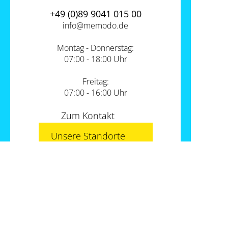
+49 (0)89 9041 015 00
info@
memodo.de
Montag - Donnerstag:
07:00 - 18:00 Uhr
Freitag:
07:00 - 16:00 Uhr
Zum Kontakt
Unsere Standorte
PV-Shop Service
Academy
Themen
Expertenwissen
Wärmepumpe und PV
Informationen
Support
Sektorenkopplung
Unternehmen
FAQs
Werkzeuge