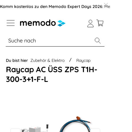
vigation der B2B-Plattform springen
Komm kostenlos zu den Memodo Expert Days 2026:
Messe mit über
% Sale
Module
Wechselrichter
Du bist hier
Zubehör & Elektro
Raycap
Raycap AC ÜSS ZPS T1H-
300-3+1-F-L