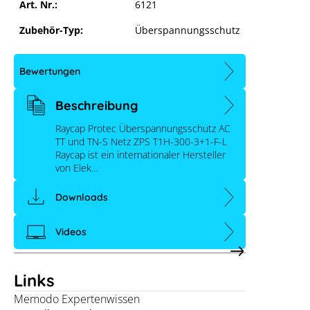
Art. Nr.:
6121
Zubehör-Typ:
Überspannungsschutz
Bewertungen
Raycap AC ÜSS ZPS T1H-300-3+1-F-L
Beschreibung
Raycap Protec Überspannungsschutz AC
aycap AC-Überspannungsschutz
TT und TN-S Netz ZPS T1H-300-3+1-F-L
Raycap ist ein internationaler Hersteller
deiner Cookie-Einstellungen blockiert.
In 2 
von Elek…
Downloads
ellungen anpassen
Videos
Links
Memodo Expertenwissen