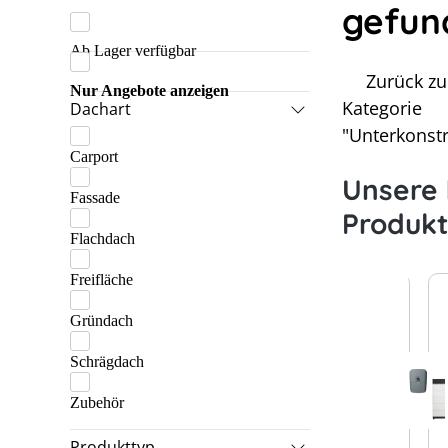
gefun
K2 Systems
Ab Lager verfügbar
Lehmann
Zurück zu
Marzari
Nur Angebote anzeigen
Kategorie
Dachart
Praetner
"Unterkonstr
Carport
Schletter
Unsere 
Fassade
Produk
Flachdach
Freifläche
Gründach
Schrägdach
Zubehör
Produkttyp