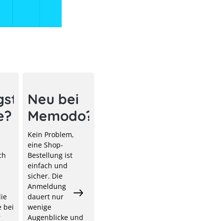
ro
gst
Neu bei
e?
Memodo?
Kein Problem,
eine Shop-
ch
Bestellung ist
einfach und
sicher. Die
Anmeldung
ie
dauert nur
 bei
wenige
r
Augenblicke und