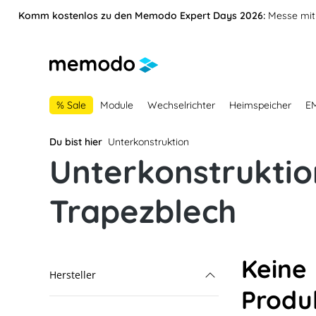
vigation springen
Zur Navigation der B2B-Plattform springen
Komm kostenlos zu den Memodo Expert Days 2026:
Messe mit 
% Sale
Module
Wechselrichter
Heimspeicher
E
Du bist hier
Unterkonstruktion
Unterkonstruktio
Trapezblech
Keine
Hersteller
Produ
Alumero