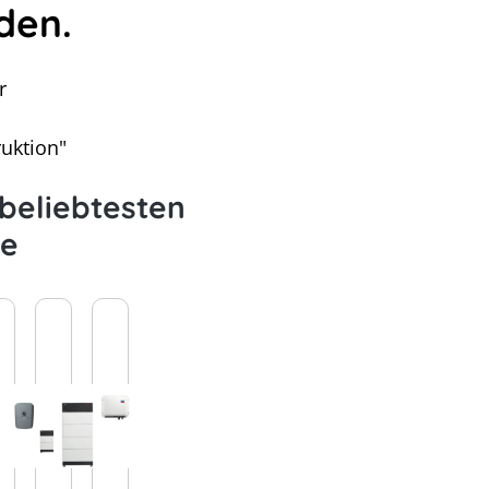
den.
r
uktion"
beliebtesten
te