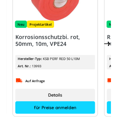
Neu
Projektartikel
Neu
g
Korrosionsschutzbi. rot,
Runddraht E
50mm, 10m, VPE24
10mm, 1m
3
Hersteller-Typ:
KSB PERF RED 50 L10M
Hersteller-Typ:
Art. Nr.:
13993
Art. Nr.:
Auf Anfrage
Auf Anfrage
Details
für Preise anmelden