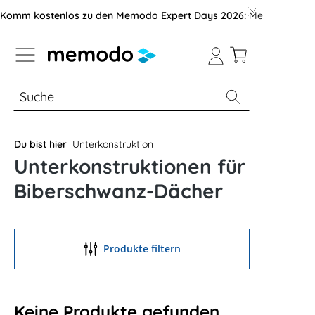
vigation der B2B-Plattform springen
Komm kostenlos zu den Memodo Expert Days 2026:
Messe mit über
% Sale
Module
Wechselrichter
Du bist hier
Unterkonstruktion
Unterkonstruktionen für
Biberschwanz-Dächer
Produkte filtern
Keine Produkte gefunden.