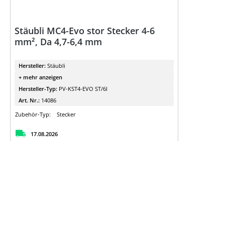
Stäubli MC4-Evo stor Stecker 4-6
mm², Da 4,7-6,4 mm
Hersteller:
Stäubli
+ mehr anzeigen
Hersteller-Typ:
PV-KST4-EVO ST/6I
Art. Nr.:
14086
Zubehör-Typ:
Stecker
17.08.2026
Details
für Preise anmelden