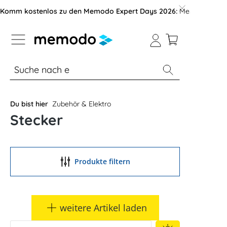
vigation der B2B-Plattform springen
Komm kostenlos zu den Memodo Expert Days 2026:
Messe mit über
% Sale
Module
Wechselrichter
Du bist hier
Zubehör & Elektro
Stecker
Produkte filtern
weitere Artikel laden