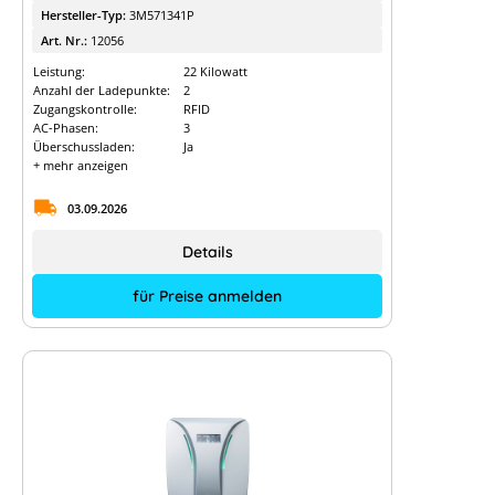
Hersteller-Typ:
3M571341P
Art. Nr.:
12056
Leistung:
22 Kilowatt
Anzahl der Ladepunkte:
2
Zugangskontrolle:
RFID
AC-Phasen:
3
Überschussladen:
Ja
+ mehr anzeigen
03.09.2026
Details
für Preise anmelden