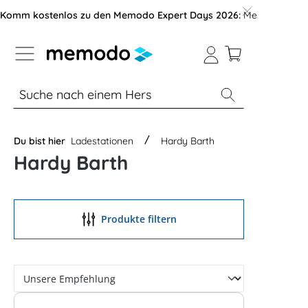
vigation der B2B-Plattform springen
Komm kostenlos zu den Memodo Expert Days 2026:
Messe mit über
% Sale
Module
Wechselrichter
Du bist hier
Ladestationen
Hardy Barth
Hardy Barth
Produkte filtern