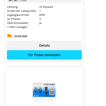
Art. Nr.:
11093
Leistung:
22 Kilowatt
Anzahl der Ladepunkte:
1
Zugangskontrolle:
RFID
AC-Phasen:
3
Überschussladen:
Ja
+ mehr anzeigen
03.09.2026
Details
für Preise anmelden