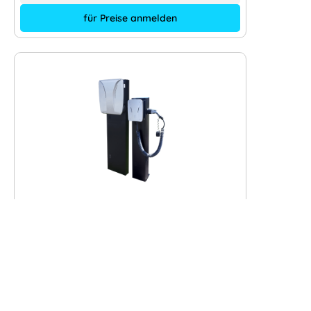
für Preise anmelden
Hardy Barth cPµ2 Stele
Hersteller:
Hardy Barth
+ mehr anzeigen
Hersteller-Typ:
3M40441