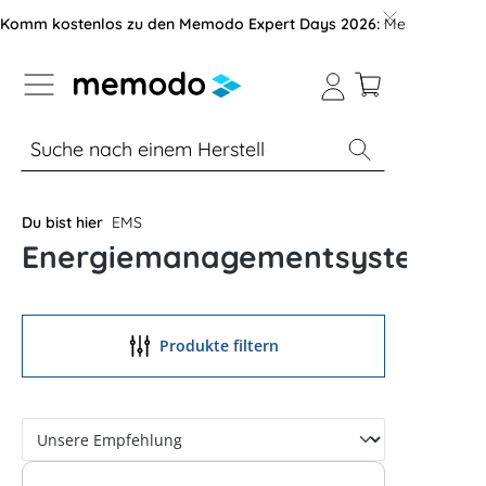
vigation der B2B-Plattform springen
Komm kostenlos zu den Memodo Expert Days 2026:
Messe mit über
% Sale
Module
Wechselrichter
Du bist hier
EMS
Energiemanagementsysteme
Produkte filtern