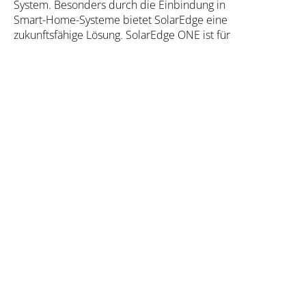
System. Besonders durch die Einbindung in
Smart-Home-Systeme bietet SolarEdge eine
zukunftsfähige Lösung. SolarEdge ONE ist für
private Anwendungen ausgelegt, das darauf
aufbauende SolarEdge ONE C&I (Commercial
& Industrial) für gewerbliche Anwendungen bis
hin zum großen Solarkraftwerk. SolarEdge ist
darüber hinaus Marktführer im Bereich der PV-
Cybersecurity.
Solar-Log – detaillierte Analyse- und
Steuerungsfunktionen
Das herstellerunabhängige Solar-Log EMS ist
für alles bereit: Das System eignet sich für
Kleingewerbe, Agri-PV und Industrieanlagen
von 15–2.000 kWp. Solar-Log kombiniert dafür
über 20 Jahre Erfahrung mit Innovation und
bietet Monitoring, Energiemanagement und
Einspeisesteuerung in einem.
Energiemanagementsysteme