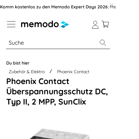
vigation der B2B-Plattform springen
Komm kostenlos zu den Memodo Expert Days 2026:
Messe mit über
% Sale
Module
Wechselrichter
Du bist hier
Zubehör & Elektro
Phoenix Contact
Phoenix Contact
Überspannungsschutz DC,
Typ II, 2 MPP, SunClix