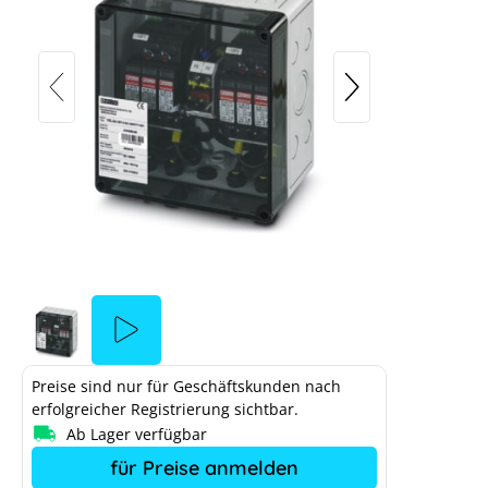
Phoenix Contact
Überspannungsschutz DC, Typ II, 2
MPP, SunClix
Preise sind nur für Geschäftskunden nach
oenix Contact DC-Überspannungsschutz
erfolgreicher Registrierung sichtbar.
Ab Lager verfügbar
fgrund deiner Cookie-Einstellungen blockiert.
In 2 
für Preise anmelden