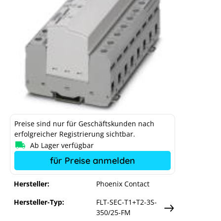
Phoenix Contact
Überspannungsableiter AC Typ I+II
Preise sind nur für Geschäftskunden nach
erfolgreicher Registrierung sichtbar.
Ab Lager verfügbar
für Preise anmelden
Hersteller:
Phoenix Contact
Hersteller-Typ:
FLT-SEC-T1+T2-3S-
350/25-FM