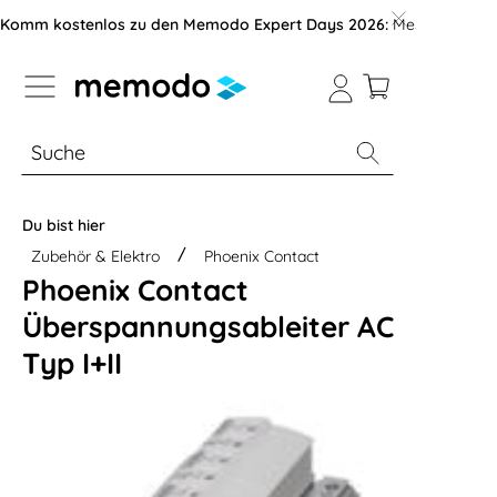
vigation der B2B-Plattform springen
Komm kostenlos zu den Memodo Expert Days 2026:
Messe mit über
% Sale
Module
Wechselrichter
Du bist hier
Zubehör & Elektro
Phoenix Contact
Phoenix Contact
Überspannungsableiter AC
Typ I+II