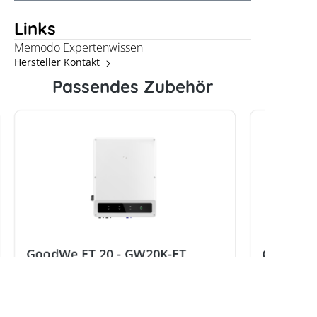
Links
Memodo Expertenwissen
Hersteller Kontakt
Passendes Zubehör
GoodWe ET 20 - GW20K-ET
GoodWe 
Hersteller:
GoodWe
Hersteller: