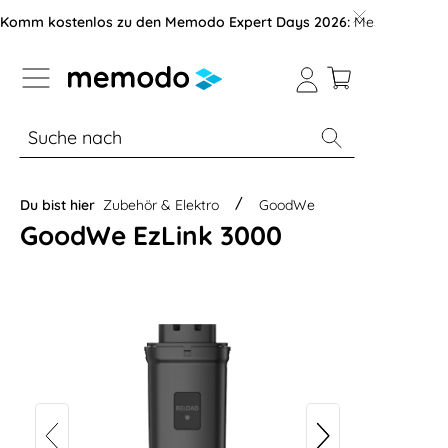
vigation der B2B-Plattform springen
Komm kostenlos zu den Memodo Expert Days 2026:
Messe mit über
% Sale
Module
Wechselrichter
Du bist hier
Zubehör & Elektro
GoodWe
GoodWe EzLink 3000