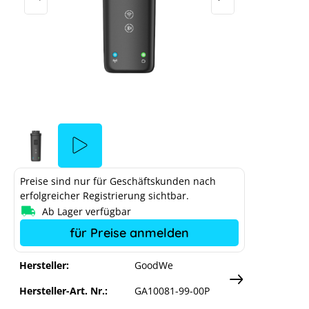
GoodWe EzLink 3000
5-30 Serie mit EzLink 3000
Preise sind nur für Geschäftskunden nach
ner Cookie-Einstellungen blockiert.
Parall
erfolgreicher Registrierung sichtbar.
Ab Lager verfügbar
ungen anpassen
für Preise anmelden
Hersteller:
GoodWe
Hersteller-Art. Nr.:
GA10081-99-00P