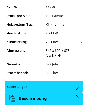
Multisplit Außeneinheit 7,9 kW
Art. Nr.:
11858
Stück pro VPE:
1 je Palette
Heizsystem-Typ:
Klimageräte
Heizleistung:
8,21 kW
Kühlleistung:
7,91 kW
Abmessung:
342 x 890 x 673 in mm
(L x B x H)
Garantie:
5+2 Jahre
Strombedarf:
3,25 kW
Bewertungen
Beschreibung