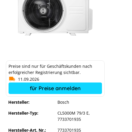
Preise sind nur für Geschäftskunden nach
erfolgreicher Registrierung sichtbar.
11.09.2026
für Preise anmelden
Hersteller:
Bosch
Hersteller-Typ:
CL5000M 79/3 E,
7733701935
Bosch Klimagerät CL5000M 79/3 E
Hersteller-Art. Nr.:
7733701935