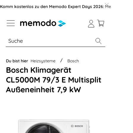
vigation der B2B-Plattform springen
Komm kostenlos zu den Memodo Expert Days 2026:
Messe mit über
% Sale
Module
Wechselrichter
Du bist hier
Heizsysteme
Bosch
Bosch Klimagerät
CL5000M 79/3 E Multisplit
Außeneinheit 7,9 kW