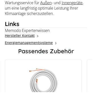
Wartungsservice für
Außen
- und
Innengeräte
,
um eine langfristig optimale Leistung Ihrer
Klimaanlage sicherzustellen.
Links
Memodo Expertenwissen
Hersteller Kontakt
Energiemanagementsysteme
Passendes Zubehör
Bosch Doppelrohr Kupfer-
Bosch Do