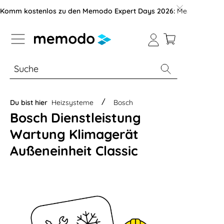
vigation der B2B-Plattform springen
Komm kostenlos zu den Memodo Expert Days 2026:
Messe mit über
% Sale
Module
Wechselrichter
Du bist hier
Heizsysteme
Bosch
Bosch Dienstleistung
Wartung Klimagerät
Außeneinheit Classic