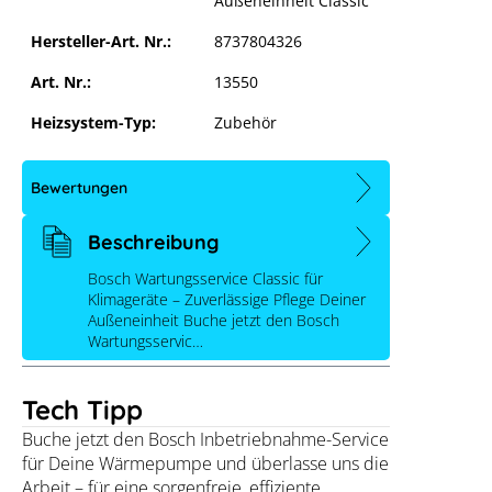
Außeneinheit Classic
Hersteller-Art. Nr.:
8737804326
Art. Nr.:
13550
Heizsystem-Typ:
Zubehör
Bewertungen
Beschreibung
Bosch Wartungsservice Classic für
Klimageräte – Zuverlässige Pflege Deiner
Außeneinheit Buche jetzt den Bosch
Bosch Dienstleistung Wartung
Wartungsservic…
Klimagerät Außeneinheit Classic
Tech Tipp
Buche jetzt den Bosch Inbetriebnahme-Service
für Deine Wärmepumpe und überlasse uns die
Arbeit – für eine sorgenfreie, effiziente