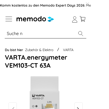
vigation der B2B-Plattform springen
Komm kostenlos zu den Memodo Expert Days 2026:
Messe mit über
% Sale
Module
Wechselrichter
Du bist hier
Zubehör & Elektro
VARTA
VARTA.energymeter
VEM103-CT 63A