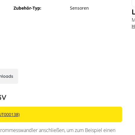
Zubehör-Typ:
Sensoren
M
H
nloads
3V
UT000138)
Strommesswandler anschließen, um zum Beispiel einen