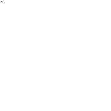
en.
sswandlerset CT 250A/0,333V