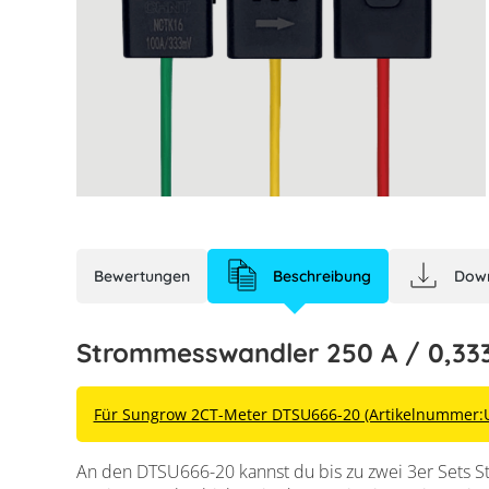
Bewertungen
Beschreibung
Dow
Strommesswandler 250 A / 0,33
Für Sungrow 2CT-Meter DTSU666-20 (Artikelnummer:
An den DTSU666-20 kannst du bis zu zwei 3er Sets 