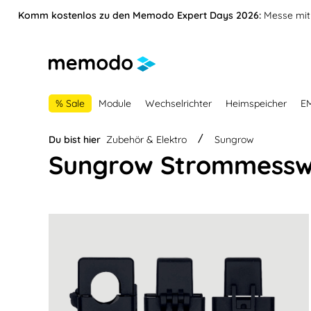
vigation springen
Zur Navigation der B2B-Plattform springen
Komm kostenlos zu den Memodo Expert Days 2026:
Messe mit 
% Sale
Module
Wechselrichter
Heimspeicher
E
Du bist hier
Zubehör & Elektro
Sungrow
Sungrow Strommesswa