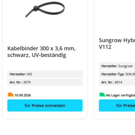
Sungrow Hybr
V112
Kabelbinder 300 x 3,6 mm,
schwarz, UV-beständig
Hersteller:
Sungrow
Hersteller:
HIS
Hersteller-Typ:
SH6.0
Art. Nr.:
3579
Art. Nr.:
8014
10.09.2026
Ab Lager verfügba
für Preise anmelden
für Prei