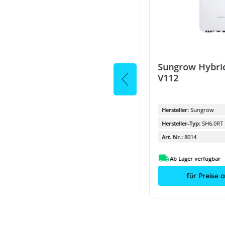
Sungrow Hybrid
V112
Kabelbinder 300 x 3,6 mm,
schwarz, UV-beständig
Hersteller:
Sungrow
Hersteller:
HIS
Hersteller-Typ:
SH6.0RT
Art. Nr.:
3579
Art. Nr.:
8014
10.09.2026
Ab Lager verfügbar
für Preise anmelden
für Preise