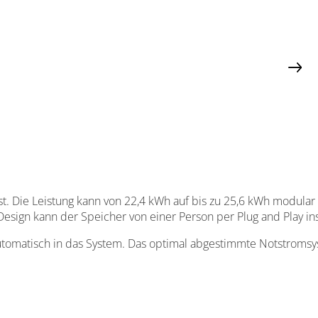
Memodo Produkt
Das Y
t. Die Leistung kann von 22,4 kWh auf bis zu 25,6 kWh modular 
sign kann der Speicher von einer Person per Plug and Play ins
automatisch in das System. Das optimal abgestimmte Notstroms