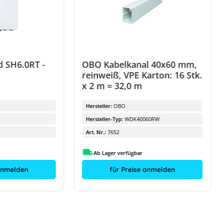
 SH6.0RT -
OBO Kabelkanal 40x60 mm,
reinweiß, VPE Karton: 16 Stk.
x 2 m = 32,0 m
Hersteller:
OBO
Hersteller-Typ:
WDK40060RW
Art. Nr.:
7652
Ab Lager verfügbar
 anmelden
für Preise anmelden