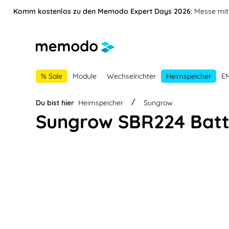
vigation springen
Zur Navigation der B2B-Plattform springen
Komm kostenlos zu den Memodo Expert Days 2026:
Messe mit 
% Sale
Module
Wechselrichter
Heimspeicher
E
Du bist hier
Heimspeicher
Sungrow
Sungrow SBR224 Batt