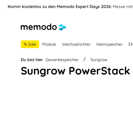
vigation springen
Zur Navigation der B2B-Plattform springen
Komm kostenlos zu den Memodo Expert Days 2026:
Messe mit 
% Sale
Module
Wechselrichter
Heimspeicher
E
Du bist hier
Gewerbespeicher
Sungrow
Sungrow PowerStack 