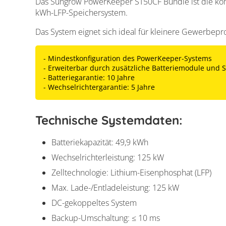
Das Sungrow PowerKeeper ST50CF Bundle ist die kom
kWh-LFP-Speichersystem.
Das System eignet sich ideal für kleinere Gewerbe
- Mindestkonfiguration des PowerKeeper-Systems
- Erweiterbar durch zusätzliche Batteriemodule und S
- Batteriegarantie: 10 Jahre
- Wechselrichtergarantie: 5 Jahre
Technische Systemdaten:
Batteriekapazität: 49,9 kWh
Wechselrichterleistung: 125 kW
Zelltechnologie: Lithium-Eisenphosphat (LFP)
Max. Lade-/Entladeleistung: 125 kW
DC-gekoppeltes System
Backup-Umschaltung: ≤ 10 ms