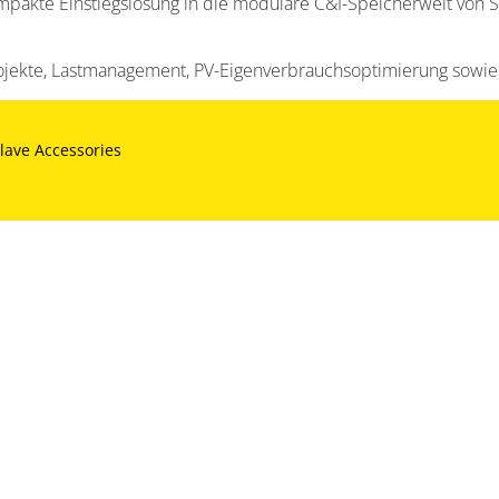
pakte Einstiegslösung in die modulare C&I-Speicherwelt von 
projekte, Lastmanagement, PV-Eigenverbrauchsoptimierung sow
lave Accessories