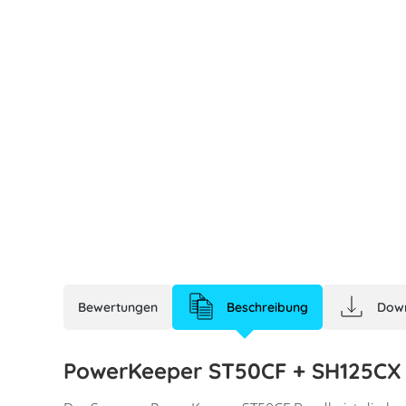
Bewertungen
Beschreibung
Dow
PowerKeeper ST50CF + SH125CX 