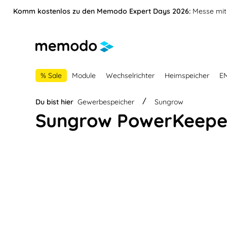
vigation springen
Zur Navigation der B2B-Plattform springen
Komm kostenlos zu den Memodo Expert Days 2026:
Messe mit 
% Sale
Module
Wechselrichter
Heimspeicher
E
Du bist hier
Gewerbespeicher
Sungrow
Sungrow PowerKeepe