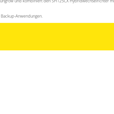
Sungrow und kombiniert den SH125CX Hybridwechselrichter mi
ie Backup-Anwendungen.