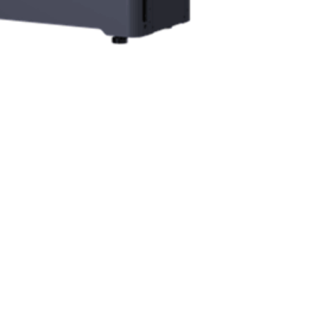
eper ST50CF + SH125CX