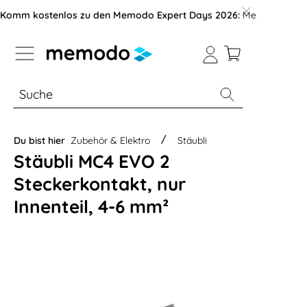
vigation der B2B-Plattform springen
Komm kostenlos zu den Memodo Expert Days 2026:
Messe mit über
% Sale
Module
Wechselrichter
Du bist hier
Zubehör & Elektro
Stäubli
Stäubli MC4 EVO 2
Steckerkontakt, nur
Innenteil, 4-6 mm²