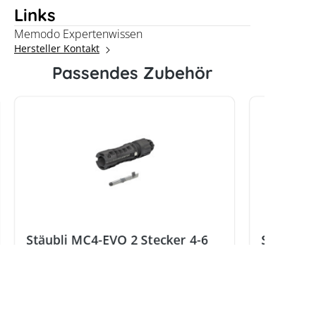
Links
Memodo Expertenwissen
Hersteller Kontakt
Passendes Zubehör
Stäubli MC4-EVO 2 Stecker 4-6
Stäubli 
mm², Da 4,7-6,4 mm
mm², Da 
Hersteller:
Stäubli
Hersteller: