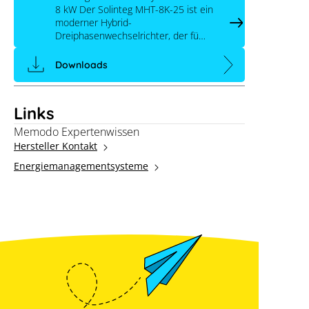
8 kW Der Solinteg MHT-8K-25 ist ein
moderner Hybrid-
Dreiphasenwechselrichter, der fü…
Downloads
Links
Memodo Expertenwissen
Hersteller Kontakt
Energiemanagementsysteme