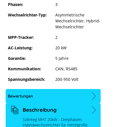
Phasen:
3
Wechselrichter-Typ:
Asymmetrische
Wechselrichter
, Hybrid-
Wechselrichter
MPP-Tracker:
2
AC-Leistung:
20 kW
Garantie:
5 Jahre
Kommunikation:
CAN, RS485
Spannungsbereich:
200-950 Volt
Solinteg MHT-20K-40
Bewertungen
Beschreibung
Solinteg MHT 20kW - Dreiphasen-
Hybridwechselrichter für mittelgroße