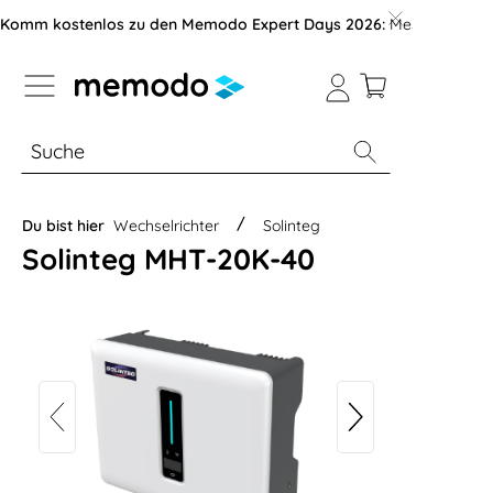
vigation der B2B-Plattform springen
Komm kostenlos zu den Memodo Expert Days 2026:
Messe mit über
% Sale
Module
Wechselrichter
Du bist hier
Wechselrichter
Solinteg
Solinteg MHT-20K-40