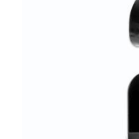
SolarEdge Strom