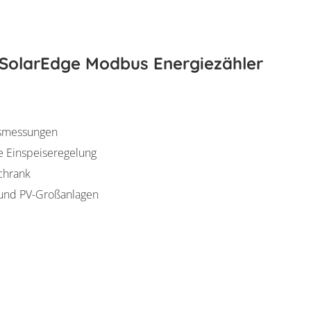
SolarEdge Modbus Energiezähler
hsmessungen
ie Einspeiseregelung
schrank
und PV-Großanlagen