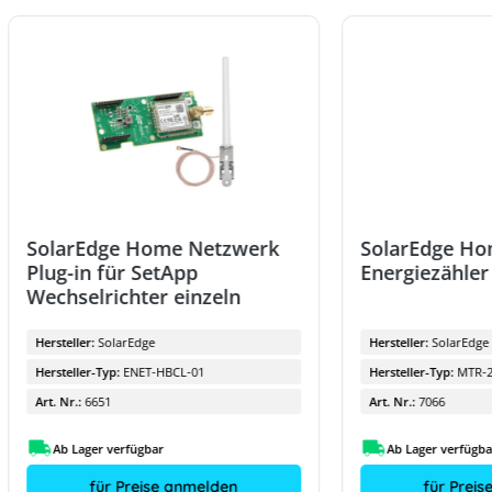
SolarEdge Home Netzwerk
SolarEdge H
Plug-in für SetApp
Energiezähler
Wechselrichter einzeln
Hersteller:
SolarEdge
Hersteller:
SolarEdge
Hersteller-Typ:
ENET-HBCL-01
Hersteller-Typ:
MTR-2
Art. Nr.:
6651
Art. Nr.:
7066
Ab Lager verfügbar
Ab Lager verfügba
für Preise anmelden
für Prei