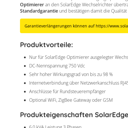
Optimierer
an den SolarEdge Wechselrichter übertr
Standardgarantie
und bestätigen damit die Qualität
Garantieverlängerungen können auf https://www.sol
Produktvorteile:
Nur für SolarEdge Optimierer ausgelegter Wechs
DC-Nennspannung 750 Vdc
Sehr hoher Wirkungsgrad von bis zu 98 %
Internetverbindung über Netzwerkanschluss RJ4
Anschlüsse für Rundsteuerempfänger
Optional WiFi, ZigBee Gateway oder GSM
Produkteigenschaften SolarEdg
6,0 kVA Leistung 3 Phasen