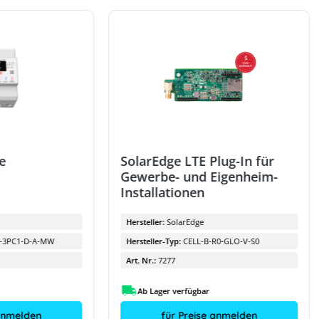
e
SolarEdge LTE Plug-In für
Gewerbe- und Eigenheim-
Installationen
Hersteller:
SolarEdge
-3PC1-D-A-MW
Hersteller-Typ:
CELL-B-R0-GLO-V-S0
Art. Nr.:
7277
Ab Lager verfügbar
 anmelden
für Preise anmelden