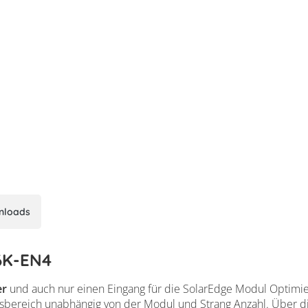
nloads
E6K-EN4
er
und auch nur einen Eingang für die SolarEdge Modul Optimie
sbereich unabhängig von der Modul und Strang Anzahl. Über d