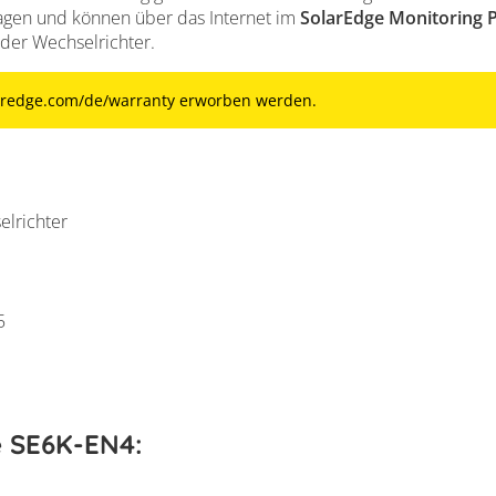
agen und können über das Internet im
SolarEdge Monitoring P
 der Wechselrichter.
aredge.com/de/warranty erworben werden.
elrichter
5
e SE6K-EN4: