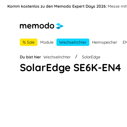
vigation springen
Zur Navigation der B2B-Plattform springen
Komm kostenlos zu den Memodo Expert Days 2026:
Messe mit 
% Sale
Module
Wechselrichter
Heimspeicher
E
Du bist hier
Wechselrichter
SolarEdge
SolarEdge SE6K-EN4