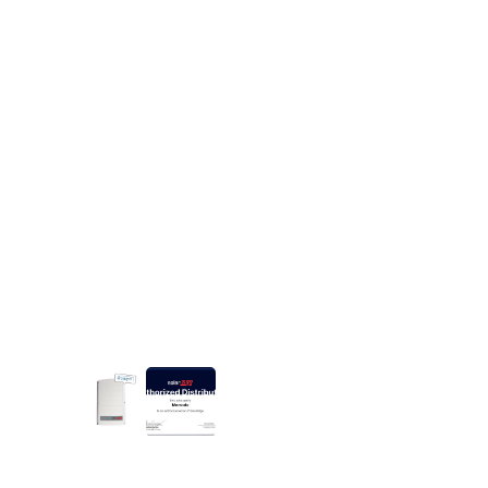
SolarEdge SE6K-