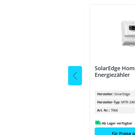
SolarEdge Home Netzwerk
SolarEdge Hom
Plug-in für SetApp
Energiezähler
Wechselrichter einzeln
Hersteller:
SolarEdge
Hersteller:
SolarEdge
Hersteller-Typ:
ENET-HBCL-01
Hersteller-Typ:
MTR-240
Art. Nr.:
6651
Art. Nr.:
7066
Ab Lager verfügbar
Ab Lager verfügbar
für Preise anmelden
für Preise