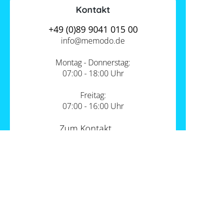
Kontakt
+49 (0)89 9041 015 00
info@
memodo.de
Montag - Donnerstag:
07:00 - 18:00 Uhr
Freitag:
07:00 - 16:00 Uhr
Zum Kontakt
Unsere Standorte
PV-Shop Service
Academy
Themen
Expertenwissen
Wärmepumpe und PV
Informationen