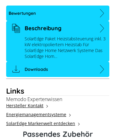
Bewertungen
Beschreibung
SolarEdge Paket Heizstabsteuerung inkl. 3
kW elektropoliertem Heizstab Für
SolarEdge Home Netzwerk Systeme Das
SolarEdge Hom…
Downloads
Links
Memodo Expertenwissen
Hersteller Kontakt
Energiemanagementsysteme
SolarEdge Home Warmwasserpaket
SolarEdge Markenwelt entdecken
mit Heizstab Elektropoliert 3kW (ohne
Passendes Zubehör
Sensor)