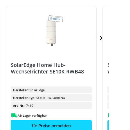
SolarEdge Home Hub-
SolarEd
Wechselrichter SE10K-RWB48
Wechselr
Hersteller:
SolarEdge
Hersteller:
Hersteller-Typ:
SE10K-RWB48BFN4
Hersteller-Ty
Art. Nr.:
7410
Art. Nr.:
Ab Lager verfügbar
für Preise anmelden