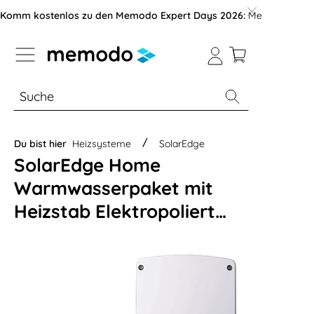
vigation der B2B-Plattform springen
Komm kostenlos zu den Memodo Expert Days 2026:
Messe mit über
% Sale
Module
Wechselrichter
Du bist hier
Heizsysteme
SolarEdge
SolarEdge Home
Warmwasserpaket mit
Heizstab Elektropoliert
3kW (ohne Sensor)