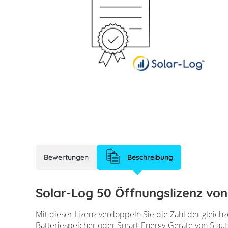
Bewertungen
Beschreibung
Solar-Log 50 Öffnungslizenz vo
Solar-Log 50 Öff
Mit dieser Lizenz verdoppeln Sie die Zahl der gleic
Batteriespeicher oder Smart-Energy-Geräte von 5 auf