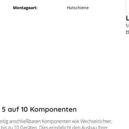
Montageart:
Hutschiene
M
H
n 5 auf 10 Komponenten
nungslizenz von 5 auf 10 Komponenten
hzeitig anschließbaren Komponenten wie Wechselrichter,
 bis zu 10 Geräten. Dies ermöglicht den Ausbau Ihrer