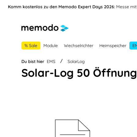
vigation springen
Zur Navigation der B2B-Plattform springen
Komm kostenlos zu den Memodo Expert Days 2026:
Messe mit 
% Sale
Module
Wechselrichter
Heimspeicher
E
Du bist hier
EMS
SolarLog
Solar-Log 50 Öffnung