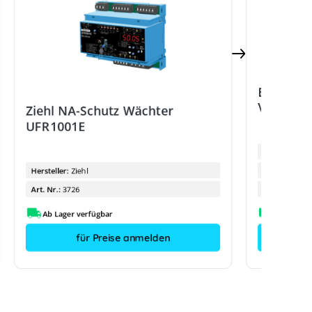
Bender N
VMD460
Ziehl NA-Schutz Wächter
UFR1001E
Hersteller:
Hersteller:
Ziehl
Hersteller-Ty
Art. Nr.:
3726
Art. Nr.:
Ab Lager verfügbar
für Preise anmelden