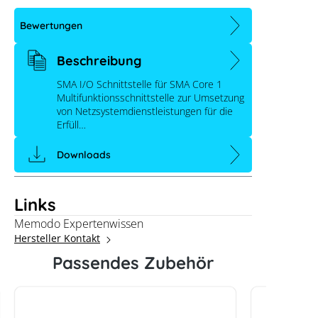
Bewertungen
Beschreibung
SMA I/O Schnittstelle für SMA Core 1
Multifunktionsschnittstelle zur Umsetzung
von Netzsystemdienstleistungen für die
Erfüll…
Downloads
Links
Memodo Expertenwissen
SMA Sunny Tripower CORE 1 I/O
Hersteller Kontakt
Schnittstelle
Passendes Zubehör