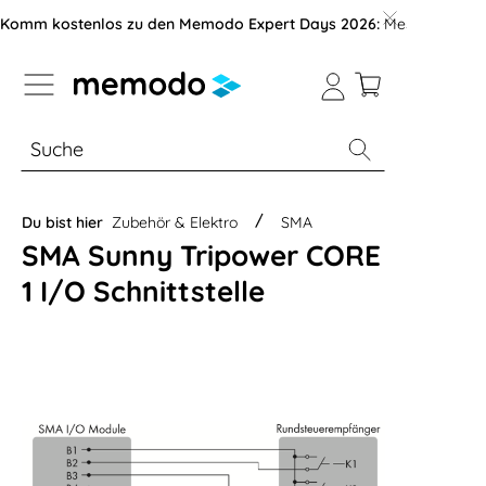
vigation der B2B-Plattform springen
Komm kostenlos zu den Memodo Expert Days 2026:
Messe mit über
% Sale
Module
Wechselrichter
Du bist hier
Zubehör & Elektro
SMA
SMA Sunny Tripower CORE
1 I/O Schnittstelle